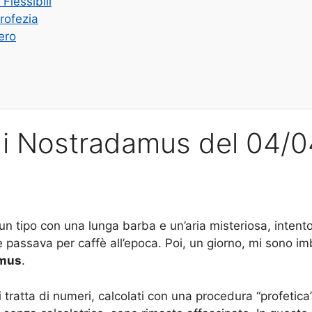
Flessibili
Profezia
ero
di Nostradamus del 04/0
tipo con una lunga barba e un’aria misteriosa, intento
e passava per caffè all’epoca. Poi, un giorno, mi sono im
amus
.
 si tratta di numeri, calcolati con una procedura “profeti