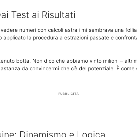
i Test ai Risultati
revedere numeri con calcoli astrali mi sembrava una folli
pplicato la procedura a estrazioni passate e confrontato 
nuto botta. Non dico che abbiamo vinto milioni – altrim
tanza da convincermi che c’è del potenziale. È come sc
PUBBLICITÀ
quine: Dinamismo e Logica