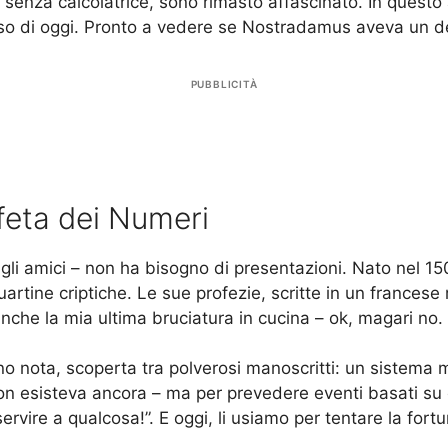
 senza calcolatrice, sono rimasto affascinato. In questo
so di oggi. Pronto a vedere se Nostradamus aveva un d
PUBBLICITÀ
feta dei Numeri
i amici – non ha bisogno di presentazioni. Nato nel 15
artine criptiche. Le sue profezie, scritte in un france
anche la mia ultima bruciatura in cucina – ok, magari no.
 nota, scoperta tra polverosi manoscritti: un sistema m
non esisteva ancora – ma per prevedere eventi basati su 
rvire a qualcosa!”. E oggi, li usiamo per tentare la fortu