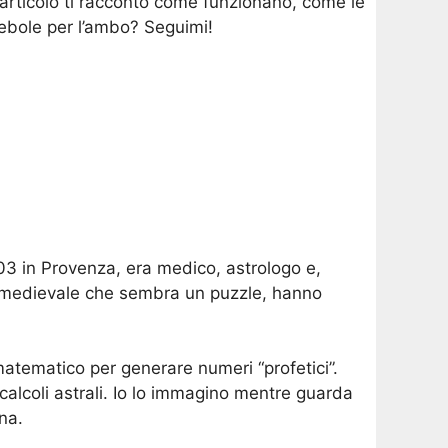
 articolo ti racconto come funzionano, come le
ebole per l’ambo? Seguimi!
03 in Provenza, era medico, astrologo e,
se medievale che sembra un puzzle, hanno
atematico per generare numeri “profetici”.
calcoli astrali. Io lo immagino mentre guarda
na.