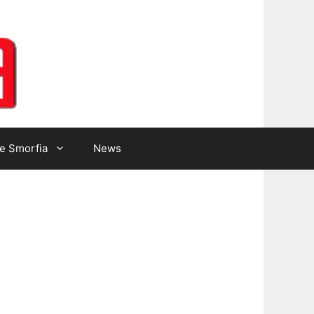
Lotto Gazzetta
e Smorfia
News