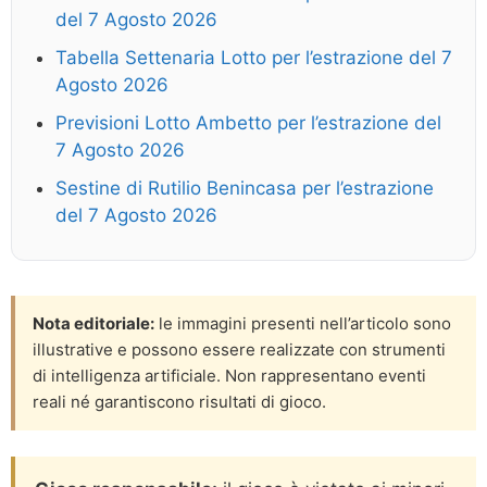
del 7 Agosto 2026
Tabella Settenaria Lotto per l’estrazione del 7
Agosto 2026
Previsioni Lotto Ambetto per l’estrazione del
7 Agosto 2026
Sestine di Rutilio Benincasa per l’estrazione
del 7 Agosto 2026
Nota editoriale:
le immagini presenti nell’articolo sono
illustrative e possono essere realizzate con strumenti
di intelligenza artificiale. Non rappresentano eventi
reali né garantiscono risultati di gioco.