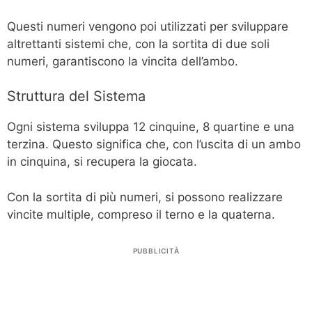
Questi numeri vengono poi utilizzati per sviluppare
altrettanti sistemi che, con la sortita di due soli
numeri, garantiscono la vincita dell’ambo.
Struttura del Sistema
Ogni sistema sviluppa 12 cinquine, 8 quartine e una
terzina. Questo significa che, con l’uscita di un ambo
in cinquina, si recupera la giocata.
Con la sortita di più numeri, si possono realizzare
vincite multiple, compreso il terno e la quaterna.
PUBBLICITÀ