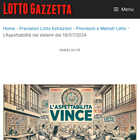
Vai
Menu
al
contenuto
Home
-
Previsioni Lotto Estrazioni
-
Previsioni e Metodi Lotto
-
L’Aspettabilità nei sistemi del 16/07/2024
PUBBLICITÀ