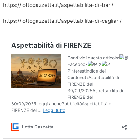
https://lottogazzetta.it/aspettabilita-di-bari/
https://lottogazzetta.it/aspettabilita-di-cagliari/