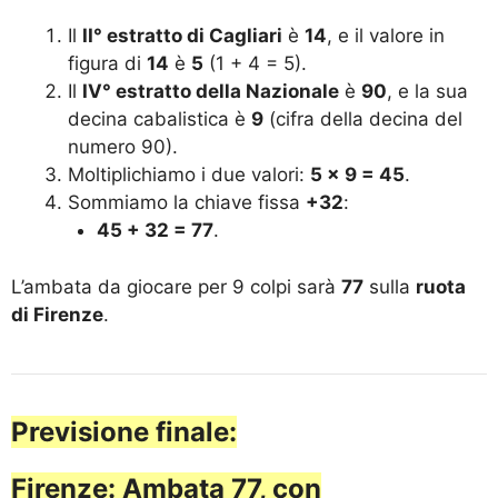
Il
II° estratto di Cagliari
è
14
, e il valore in
figura di
14
è
5
(1 + 4 = 5).
Il
IV° estratto della Nazionale
è
90
, e la sua
decina cabalistica è
9
(cifra della decina del
numero 90).
Moltiplichiamo i due valori:
5 × 9 = 45
.
Sommiamo la chiave fissa
+32
:
45 + 32 = 77
.
L’ambata da giocare per 9 colpi sarà
77
sulla
ruota
di Firenze
.
Previsione finale:
Firenze: Ambata 77, con