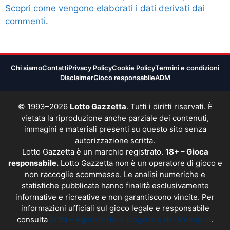
Scopri come vengono elaborati i dati derivati dai
commenti
.
Chi siamo
Contatti
Privacy Policy
Cookie Policy
Termini e condizioni
Disclaimer
Gioco responsabile
ADM
© 1993–2026
Lotto Gazzetta
. Tutti i diritti riservati. È
vietata la riproduzione anche parziale dei contenuti,
immagini e materiali presenti su questo sito senza
autorizzazione scritta.
Lotto Gazzetta è un marchio registrato.
18+ – Gioca
responsabile.
Lotto Gazzetta non è un operatore di gioco e
non raccoglie scommesse. Le analisi numeriche e
statistiche pubblicate hanno finalità esclusivamente
informative e ricreative e non garantiscono vincite. Per
informazioni ufficiali sul gioco legale e responsabile
consulta
ADM – Agenzia delle Dogane e dei Monopoli
.