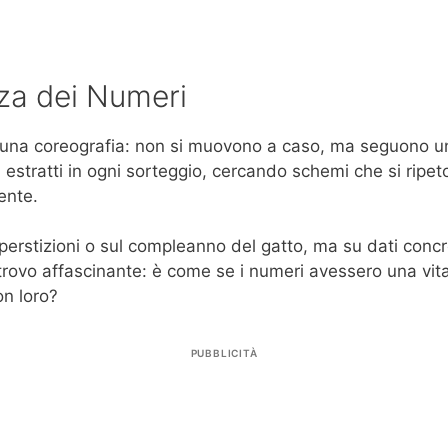
nza dei Numeri
 una coreografia: non si muovono a caso, ma seguono un ri
 estratti in ogni sorteggio, cercando schemi che si rip
ente.
erstizioni o sul compleanno del gatto, ma su dati concre
 trovo affascinante: è come se i numeri avessero una vit
on loro?
PUBBLICITÀ