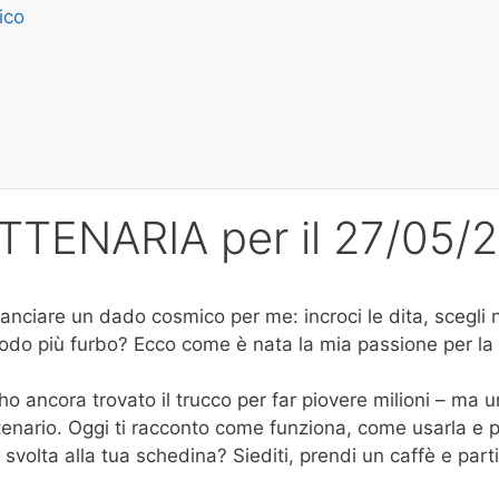
ico
ETTENARIA per il 27/05/
nciare un dado cosmico per me: incroci le dita, scegli n
odo più furbo? Ecco come è nata la mia passione per la
o ancora trovato il trucco per far piovere milioni – ma u
settenario. Oggi ti racconto come funziona, come usarla e
volta alla tua schedina? Siediti, prendi un caffè e part