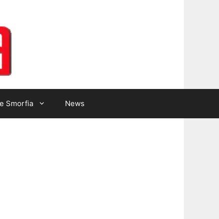
Lotto Gazzetta
e Smorfia
News