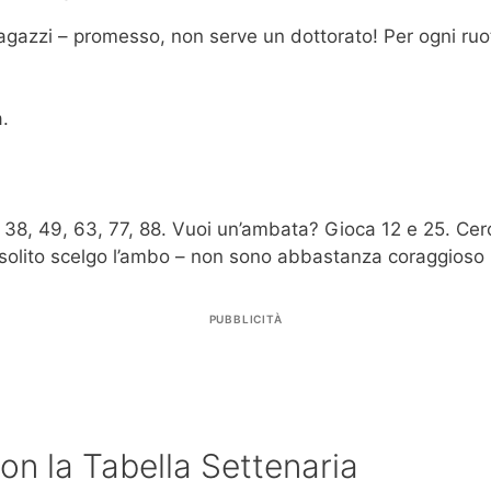
gazzi – promesso, non serve un dottorato! Per ogni ruota,
a.
.
 38, 49, 63, 77, 88. Vuoi un’ambata? Gioca 12 e 25. Cerc
di solito scelgo l’ambo – non sono abbastanza coraggioso p
PUBBLICITÀ
on la Tabella Settenaria