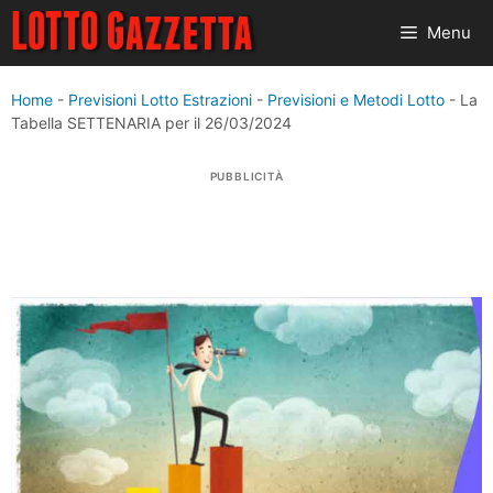
Vai
Menu
al
contenuto
Home
-
Previsioni Lotto Estrazioni
-
Previsioni e Metodi Lotto
-
La
Tabella SETTENARIA per il 26/03/2024
PUBBLICITÀ