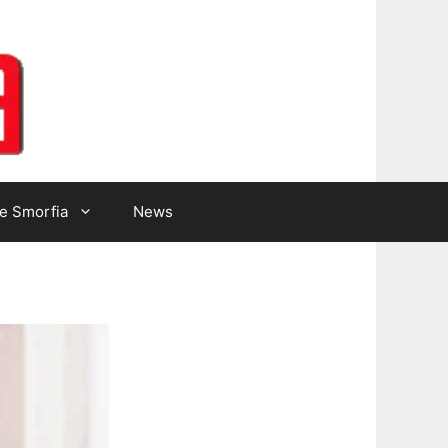
Lotto Gazzetta
e Smorfia
News