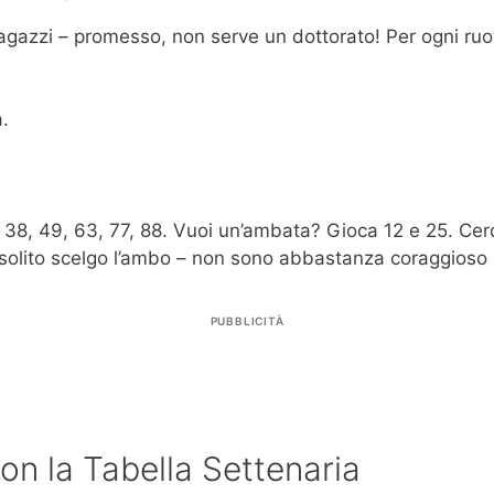
gazzi – promesso, non serve un dottorato! Per ogni ruota,
a.
.
 38, 49, 63, 77, 88. Vuoi un’ambata? Gioca 12 e 25. Cerc
di solito scelgo l’ambo – non sono abbastanza coraggioso p
PUBBLICITÀ
on la Tabella Settenaria