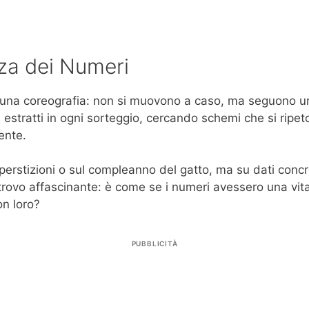
nza dei Numeri
 una coreografia: non si muovono a caso, ma seguono un ri
 estratti in ogni sorteggio, cercando schemi che si rip
ente.
erstizioni o sul compleanno del gatto, ma su dati concre
 trovo affascinante: è come se i numeri avessero una vit
on loro?
PUBBLICITÀ