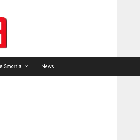
Lotto Gazzetta
e Smorfia
News