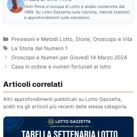
Gino Pinna si occupa di Lotto e analisi numeriche dal
1989. Su Lotto Gazzetta cura rubriche, metodi statistici
e approfondimenti sulle estrazioni.
Categorie
Previsioni e Metodi Lotto
,
Storie, Oroscopo e Vita
Tag
La Storia del Numero 1
Oroscopo e Numeri per Giovedì 14 Marzo 2024
Casa in ordine e numeri fortunati al lotto
Articoli correlati
Altri approfondimenti pubblicati su Lotto Gazzetta,
scelti tra gli articoli più recenti della stessa categoria.