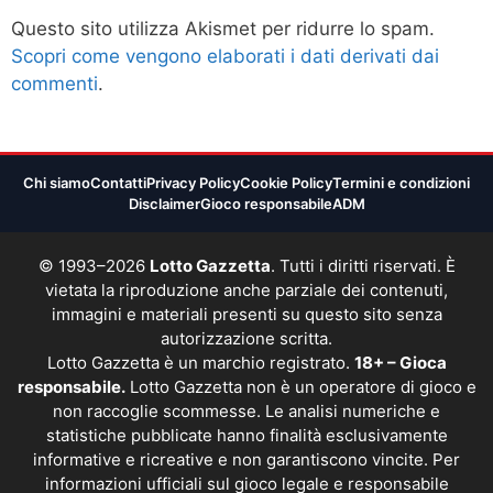
Questo sito utilizza Akismet per ridurre lo spam.
Scopri come vengono elaborati i dati derivati dai
commenti
.
Chi siamo
Contatti
Privacy Policy
Cookie Policy
Termini e condizioni
Disclaimer
Gioco responsabile
ADM
© 1993–2026
Lotto Gazzetta
. Tutti i diritti riservati. È
vietata la riproduzione anche parziale dei contenuti,
immagini e materiali presenti su questo sito senza
autorizzazione scritta.
Lotto Gazzetta è un marchio registrato.
18+ – Gioca
responsabile.
Lotto Gazzetta non è un operatore di gioco e
non raccoglie scommesse. Le analisi numeriche e
statistiche pubblicate hanno finalità esclusivamente
informative e ricreative e non garantiscono vincite. Per
informazioni ufficiali sul gioco legale e responsabile