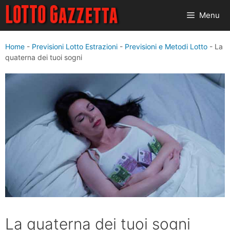
Vai
Menu
al
contenuto
Home
-
Previsioni Lotto Estrazioni
-
Previsioni e Metodi Lotto
-
La
quaterna dei tuoi sogni
La quaterna dei tuoi sogni