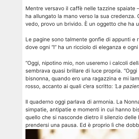
Mentre versavo il caffè nelle tazzine spaiat
ha allungato la mano verso la sua credenza. C
vedo, provo un brivido. È un oggetto che ha 
Le pagine sono talmente gonfie di appunti e ric
dove ogni “l” ha un ricciolo di eleganza e ogn
“Oggi, nipotino mio, non useremo i calcoli de
sembrava quasi brillare di luce propria. “Oggi
bisnonna, quando ero una ragazzina e mi lamen
rosso, accanto ai quali c’era scritto:
‘La pazien
Il quaderno oggi parlava di armonia. La Nonn
simpatie, antipatie e momenti in cui hanno bis
quello che si nasconde dietro il silenzio delle
prendersi una pausa. Ed è proprio lì che dob