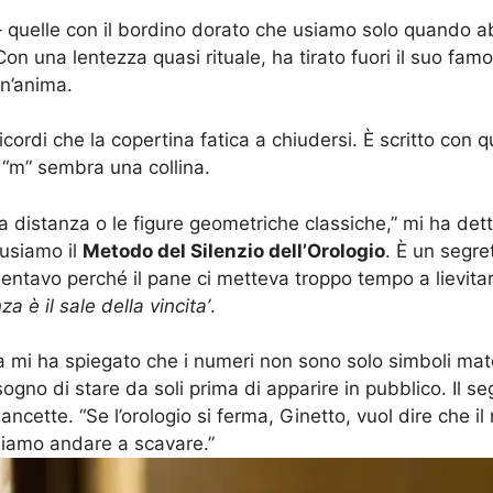
e – quelle con il bordino dorato che usiamo solo quando
on una lentezza quasi rituale, ha tirato fuori il suo fa
un’anima.
ordi che la copertina fatica a chiudersi. È scritto con que
i “m” sembra una collina.
lla distanza o le figure geometriche classiche,” mi ha d
 usiamo il
Metodo del Silenzio dell’Orologio
. È un segre
tavo perché il pane ci metteva troppo tempo a lievitare
za è il sale della vincita’
.
a mi ha spiegato che i numeri non sono solo simboli m
ogno di stare da soli prima di apparire in pubblico. Il s
 lancette. “Se l’orologio si ferma, Ginetto, vuol dire che
biamo andare a scavare.”