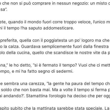
 che non si può comprare in nessun negozio: un misto di
sa”.
te, quando il mondo fuori corre troppo veloce, l’unico 
hi il tempo l’ha saputo addomesticare.
 preferita, quella con il poggiatesta un po’ logoro ma c
 la calza. Guardava semplicemente fuori dalla finestra il 
olo della cucina, quello che scandisce le nostre vite da 
a,” le ho detto, “si è fermato il tempo? Vuoi che ci metta
tempo, e mi ha fatto segno di sedermi.
che sembra una carezza, “la gente ha paura del tempo ch
ldo che non basta mai. Ma a volte il tempo si ferma per 
tai andando?’. Stamattina l’orologio ha deciso che per 
o capito subito che la mattinata sarebbe stata speciale. L