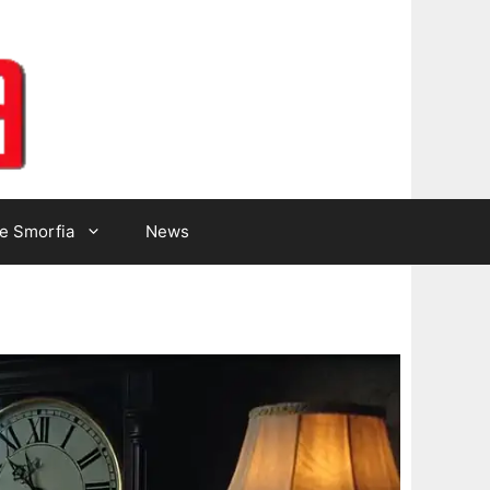
Lotto Gazzetta
e Smorfia
News