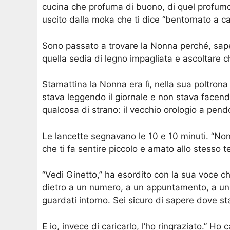
cucina che profuma di buono, di quel profumo
uscito dalla moka che ti dice “bentornato a ca
Sono passato a trovare la Nonna perché, sape
quella sedia di legno impagliata e ascoltare c
Stamattina la Nonna era lì, nella sua poltrona
stava leggendo il giornale e non stava facendo
qualcosa di strano: il vecchio orologio a pend
Le lancette segnavano le 10 e 10 minuti. “Nonn
che ti fa sentire piccolo e amato allo stesso 
“Vedi Ginetto,” ha esordito con la sua voce 
dietro a un numero, a un appuntamento, a un so
guardati intorno. Sei sicuro di sapere dove s
E io, invece di caricarlo, l’ho ringraziato.” H