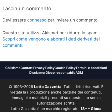
Lascia un commento
Devi essere
connesso
per inviare un commento.
Questo sito utilizza Akismet per ridurre lo spam.
Scopri come vengono elaborati i dati derivati dai
commenti
.
Chi siamo
Contatti
Privacy Policy
Cookie Policy
Termini e condizioni
Disclaimer
Gioco responsabile
ADM
© 1993–2026
Lotto Gazzetta
. Tutti i diritti riservati. È
vietata la riproduzione anche parziale dei contenuti,
immagini e materiali presenti su questo sito senza
autorizzazione scritta.
Lotto Gazzetta è un marchio registrato.
18+ – Gioca