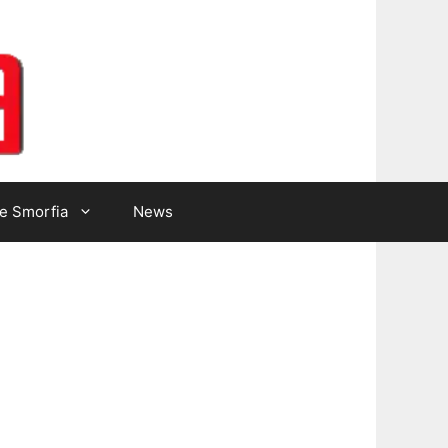
Lotto Gazzetta
e Smorfia
News