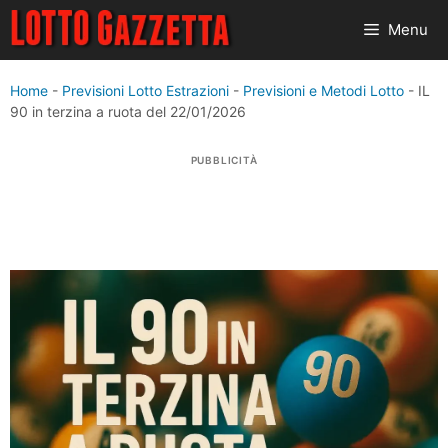
Vai
Menu
al
contenuto
Home
-
Previsioni Lotto Estrazioni
-
Previsioni e Metodi Lotto
-
IL
90 in terzina a ruota del 22/01/2026
PUBBLICITÀ