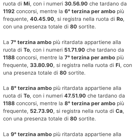
ruota di
Mi
, con i numeri
30.56.90
che tardano da
1192
concorsi, mentre la
6° terzina per ambo
più
frequente,
40.45.90
, si registra nella ruota di
Ro
,
con una presenza totale di
80
sortite.
La
7° terzina ambo
più ritardata appartiene alla
ruota di
To
, con i numeri
51.71.90
che tardano da
1188
concorsi, mentre la
7° terzina per ambo
più
frequente,
33.80.90
, si registra nella ruota di
Fi
, con
una presenza totale di
80
sortite.
La
8° terzina ambo
più ritardata appartiene alla
ruota di
To
, con i numeri
47.51.90
che tardano da
1188
concorsi, mentre la
8° terzina per ambo
più
frequente,
52.73.90
, si registra nella ruota di
Ca
,
con una presenza totale di
80
sortite.
La
9° terzina ambo
più ritardata appartiene alla