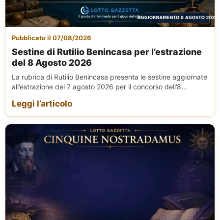
Pubblicato il 07/08/2026
Sestine di Rutilio Benincasa per l’estrazione
del 8 Agosto 2026
La rubrica di Rutilio Benincasa presenta le sestine aggiornate
all’estrazione del 7 agosto 2026 per il concorso dell’8...
Leggi l’articolo