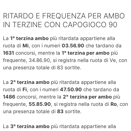
RITARDO E FREQUENZA PER AMBO
IN TERZINE CON CAPOGIOCO 90
La
1° terzina ambo
più ritardata appartiene alla
ruota di
Mi
, con i numeri
03.56.90
che tardano da
1631
concorsi, mentre la
1° terzina per ambo
più
frequente, 34.86.90, si registra nella ruota di Ve, con
una presenza totale di 83 sortite.
La
2° terzina ambo
più ritardata appartiene alla
ruota di
Fi
, con i numeri
47.50.90
che tardano da
1486
concorsi, mentre la
2°
terzina per ambo
più
frequente,
55.85.90
, si registra nella ruota di
Ro
, con
una presenza totale di
83
sortite.
La
3° terzina ambo
più ritardata appartiene alla