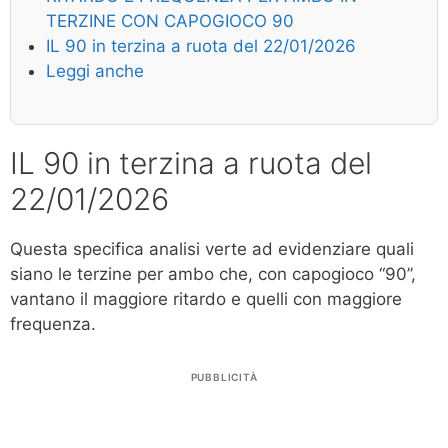
TERZINE CON CAPOGIOCO 90
IL 90 in terzina a ruota del 22/01/2026
Leggi anche
IL 90 in terzina a ruota del
22/01/2026
Questa specifica analisi verte ad evidenziare quali
siano le terzine per ambo che, con capogioco “90”,
vantano il maggiore ritardo e quelli con maggiore
frequenza.
PUBBLICITÀ