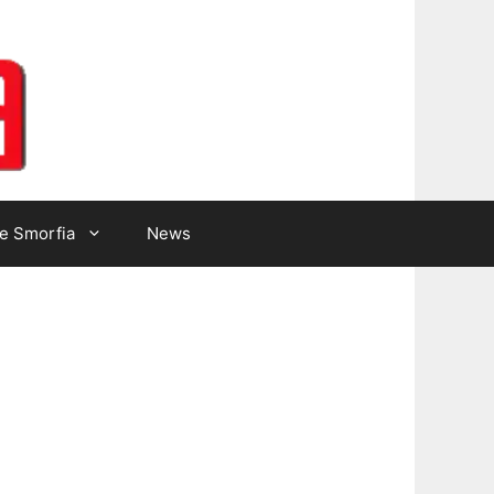
Lotto Gazzetta
e Smorfia
News