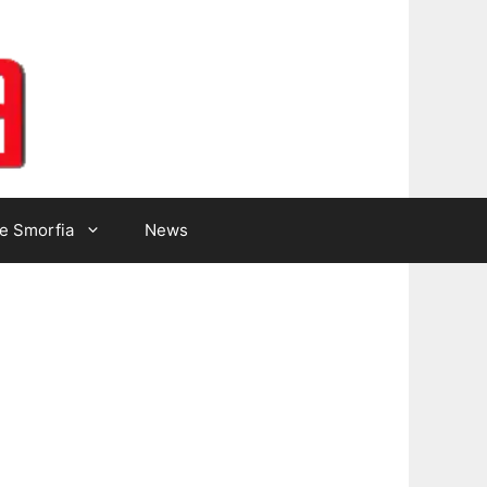
Lotto Gazzetta
e Smorfia
News