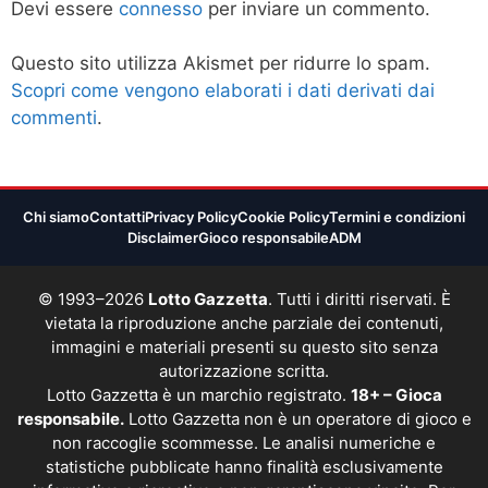
Devi essere
connesso
per inviare un commento.
Questo sito utilizza Akismet per ridurre lo spam.
Scopri come vengono elaborati i dati derivati dai
commenti
.
Chi siamo
Contatti
Privacy Policy
Cookie Policy
Termini e condizioni
Disclaimer
Gioco responsabile
ADM
© 1993–2026
Lotto Gazzetta
. Tutti i diritti riservati. È
vietata la riproduzione anche parziale dei contenuti,
immagini e materiali presenti su questo sito senza
autorizzazione scritta.
Lotto Gazzetta è un marchio registrato.
18+ – Gioca
responsabile.
Lotto Gazzetta non è un operatore di gioco e
non raccoglie scommesse. Le analisi numeriche e
statistiche pubblicate hanno finalità esclusivamente