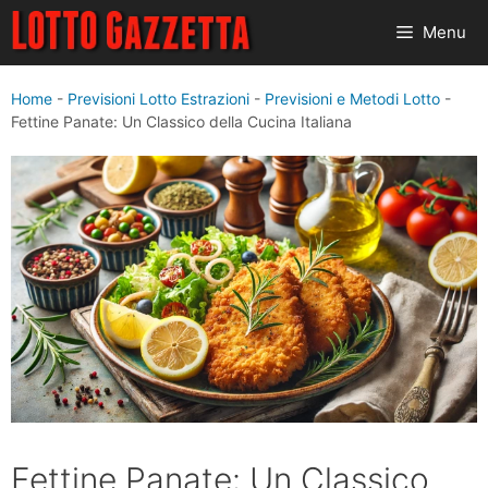
Vai
Menu
al
contenuto
Home
-
Previsioni Lotto Estrazioni
-
Previsioni e Metodi Lotto
-
Fettine Panate: Un Classico della Cucina Italiana
Fettine Panate: Un Classico