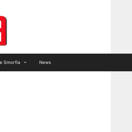
Lotto Gazzetta
e Smorfia
News