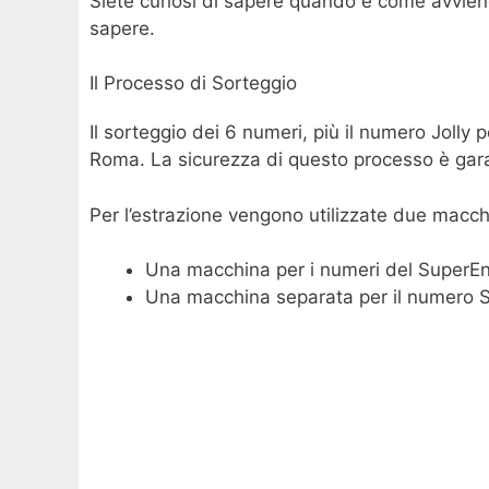
Siete curiosi di sapere quando e come avvien
sapere.
Il Processo di Sorteggio
Il sorteggio dei 6 numeri, più il numero Jolly
Roma. La sicurezza di questo processo è garan
Per l’estrazione vengono utilizzate due macchi
Una macchina per i numeri del SuperEnal
Una macchina separata per il numero S