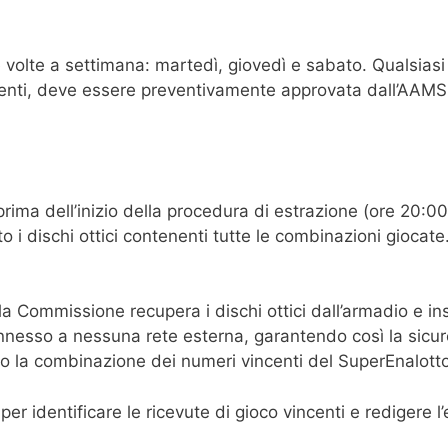
e volte a settimana: martedì, giovedì e sabato. Qualsias
lamenti, deve essere preventivamente approvata dall’AAMS
prima dell’inizio della procedura di estrazione (ore 20:
i dischi ottici contenenti tutte le combinazioni giocate.
a Commissione recupera i dischi ottici dall’armadio e in
nnesso a nessuna rete esterna, garantendo così la sicur
o la combinazione dei numeri vincenti del SuperEnalotto
per identificare le ricevute di gioco vincenti e redigere l