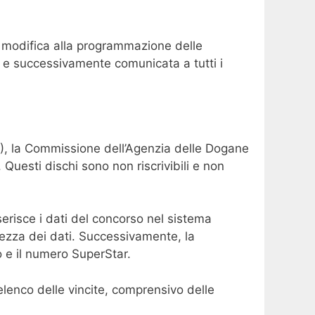
i modifica alla programmazione delle
 e successivamente comunicata a tutti i
00), la Commissione dell’Agenzia delle Dogane
 Questi dischi sono non riscrivibili e non
serisce i dati del concorso nel sistema
ezza dei dati. Successivamente, la
 e il numero SuperStar.
’elenco delle vincite, comprensivo delle