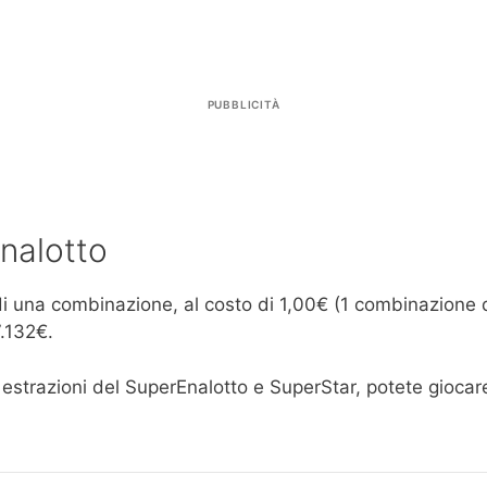
PUBBLICITÀ
Enalotto
i una combinazione, al costo di 1,00€ (1 combinazione 
7.132€.
 estrazioni del SuperEnalotto e SuperStar, potete gioc