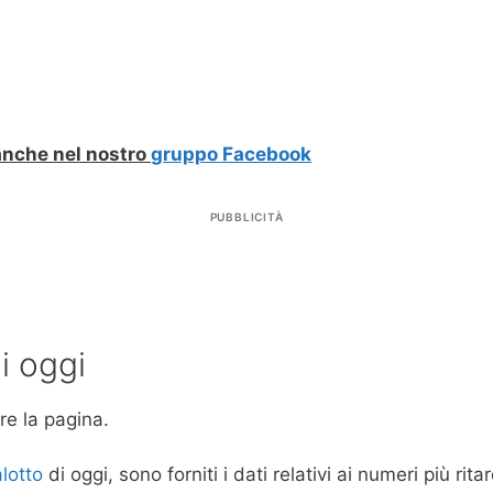
 anche nel nostro
gruppo Facebook
PUBBLICITÀ
i oggi
re la pagina.
lotto
di oggi, sono forniti i dati relativi ai numeri più rit