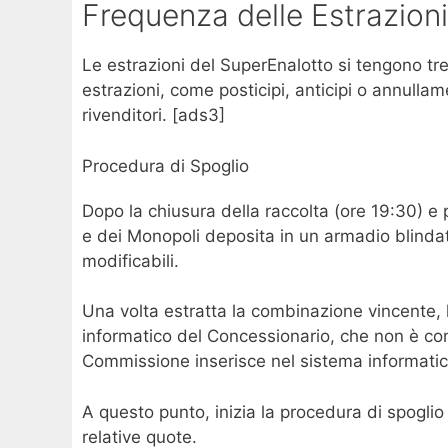
Frequenza delle Estrazioni
Le estrazioni del SuperEnalotto si tengono tr
estrazioni, come posticipi, anticipi o annul
rivenditori. [ads3]
Procedura di Spoglio
Dopo la chiusura della raccolta (ore 19:30) e 
e dei Monopoli deposita in un armadio blindato 
modificabili.
Una volta estratta la combinazione vincente, l
informatico del Concessionario, che non è co
Commissione inserisce nel sistema informatic
A questo punto, inizia la procedura di spoglio 
relative quote.