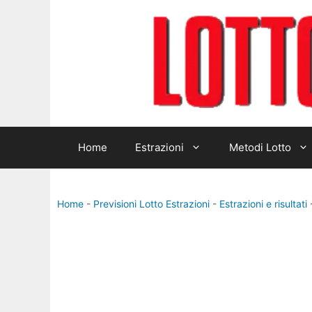
Vai
al
contenuto
Home
Estrazioni
Metodi Lotto
Home
-
Previsioni Lotto Estrazioni
-
Estrazioni e risultati