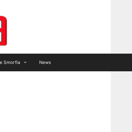
Lotto Gazzetta
e Smorfia
News