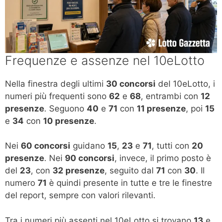
Frequenze e assenze nel 10eLotto
Nella finestra degli ultimi
30 concorsi
del 10eLotto, i
numeri più frequenti sono
62
e
68
, entrambi con
12
presenze
. Seguono
40
e
71
con
11 presenze
, poi
15
e
34
con
10 presenze
.
Nei
60 concorsi
guidano
15
,
23
e
71
, tutti con
20
presenze
. Nei
90 concorsi
, invece, il primo posto è
del
23
, con
32 presenze
, seguito dal
71
con
30
. Il
numero
71
è quindi presente in tutte e tre le finestre
del report, sempre con valori rilevanti.
Tra i numeri più assenti nel 10eLotto si trovano
13
e