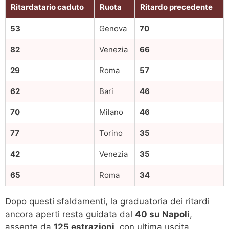
Ritardatario caduto
Ruota
Ritardo precedente
53
Genova
70
82
Venezia
66
29
Roma
57
62
Bari
46
70
Milano
46
77
Torino
35
42
Venezia
35
65
Roma
34
Dopo questi sfaldamenti, la graduatoria dei ritardi
ancora aperti resta guidata dal
40 su Napoli
,
assente da
125 estrazioni
, con ultima uscita