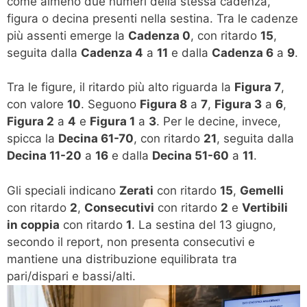
come almeno due numeri della stessa cadenza,
figura o decina presenti nella sestina. Tra le cadenze
più assenti emerge la
Cadenza 0
, con ritardo
15
,
seguita dalla
Cadenza 4
a
11
e dalla
Cadenza 6
a
9
.
Tra le figure, il ritardo più alto riguarda la
Figura 7
,
con valore
10
. Seguono
Figura 8
a
7
,
Figura 3
a
6
,
Figura 2
a
4
e
Figura 1
a
3
. Per le decine, invece,
spicca la
Decina 61-70
, con ritardo
21
, seguita dalla
Decina 11-20
a
16
e dalla
Decina 51-60
a
11
.
Gli speciali indicano
Zerati
con ritardo
15
,
Gemelli
con ritardo
2
,
Consecutivi
con ritardo
2
e
Vertibili
in coppia
con ritardo
1
. La sestina del 13 giugno,
secondo il report, non presenta consecutivi e
mantiene una distribuzione equilibrata tra
pari/dispari e bassi/alti.