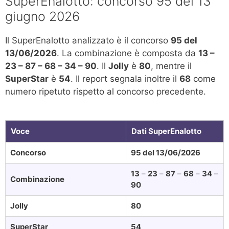
SuperEnalotto: concorso 95 del 13
giugno 2026
Il SuperEnalotto analizzato è il concorso
95 del
13/06/2026
. La combinazione è composta da
13 –
23 – 87 – 68 – 34 – 90
. Il
Jolly
è
80
, mentre il
SuperStar
è
54
. Il report segnala inoltre il
68
come
numero ripetuto rispetto al concorso precedente.
Voce
Dati SuperEnalotto
Concorso
95 del 13/06/2026
13
–
23
–
87
–
68
–
34
–
Combinazione
90
Jolly
80
SuperStar
54