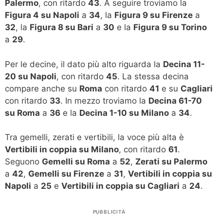
Palermo
, con ritardo
43
. A seguire troviamo la
Figura 4 su Napoli
a
34
, la
Figura 9 su Firenze
a
32
, la
Figura 8 su Bari
a
30
e la
Figura 9 su Torino
a
29
.
Per le decine, il dato più alto riguarda la
Decina 11-
20 su Napoli
, con ritardo
45
. La stessa decina
compare anche su
Roma
con ritardo
41
e su
Cagliari
con ritardo
33
. In mezzo troviamo la
Decina 61-70
su Roma
a
36
e la
Decina 1-10 su Milano
a
34
.
Tra gemelli, zerati e vertibili, la voce più alta è
Vertibili in coppia su Milano
, con ritardo
61
.
Seguono
Gemelli su Roma
a
52
,
Zerati su Palermo
a
42
,
Gemelli su Firenze
a
31
,
Vertibili in coppia su
Napoli
a
25
e
Vertibili in coppia su Cagliari
a
24
.
PUBBLICITÀ