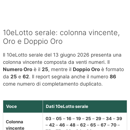
10eLotto serale: colonna vincente,
Oro e Doppio Oro
Il 10eLotto serale del 13 giugno 2026 presenta una
colonna vincente composta da venti numeri. Il
Numero Oro
è il
25
, mentre il
Doppio Oro
è formato
da
25
e
62
. Il report segnala anche il numero
86
come numero di completamento duplicato.
Voce
Dati 10eLotto serale
03
–
05
–
16
–
19
–
25
–
29
–
34
–
39
Colonna
–
42
–
46
–
48
–
62
–
65
–
67
–
70
–
vincente