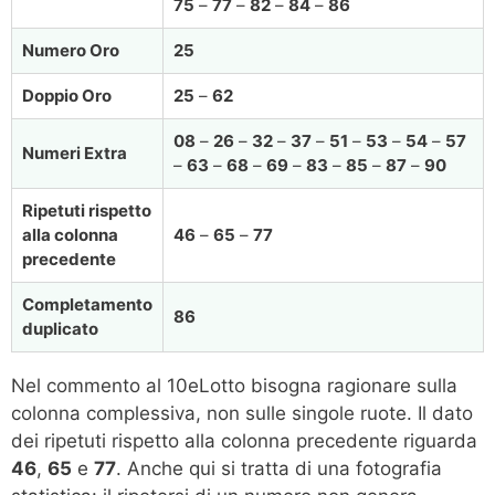
75
–
77
–
82
–
84
–
86
Numero Oro
25
Doppio Oro
25
–
62
08
–
26
–
32
–
37
–
51
–
53
–
54
–
57
Numeri Extra
–
63
–
68
–
69
–
83
–
85
–
87
–
90
Ripetuti rispetto
alla colonna
46
–
65
–
77
precedente
Completamento
86
duplicato
Nel commento al 10eLotto bisogna ragionare sulla
colonna complessiva, non sulle singole ruote. Il dato
dei ripetuti rispetto alla colonna precedente riguarda
46
,
65
e
77
. Anche qui si tratta di una fotografia