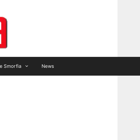
Lotto Gazzetta
e Smorfia
News