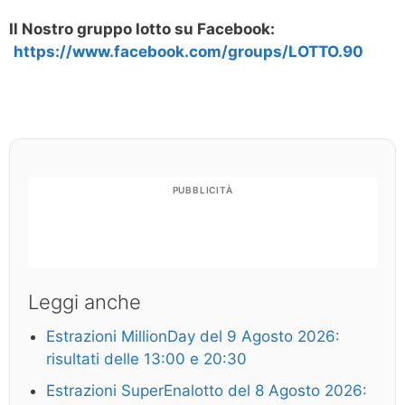
Il Nostro gruppo lotto su Facebook:
https://www.facebook.com/groups/LOTTO.90
PUBBLICITÀ
Leggi anche
Estrazioni MillionDay del 9 Agosto 2026:
risultati delle 13:00 e 20:30
Estrazioni SuperEnalotto del 8 Agosto 2026: