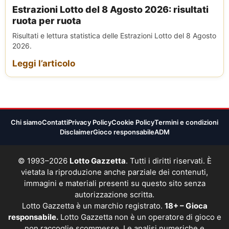
Estrazioni Lotto del 8 Agosto 2026: risultati
ruota per ruota
Risultati e lettura statistica delle Estrazioni Lotto del 8 Agosto
2026.
Leggi l’articolo
Chi siamo
Contatti
Privacy Policy
Cookie Policy
Termini e condizioni
Disclaimer
Gioco responsabile
ADM
© 1993–2026
Lotto Gazzetta
. Tutti i diritti riservati. È
vietata la riproduzione anche parziale dei contenuti,
immagini e materiali presenti su questo sito senza
autorizzazione scritta.
Lotto Gazzetta è un marchio registrato.
18+ – Gioca
responsabile.
Lotto Gazzetta non è un operatore di gioco e
non raccoglie scommesse. Le analisi numeriche e