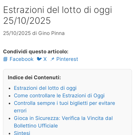
Estrazioni del lotto di oggi
25/10/2025
25/10/2025
di
Gino Pinna
Condividi questo articolo:
📘 Facebook
🐦 X
📌 Pinterest
Indice dei Contenuti:
Estrazioni del lotto di oggi
Come controllare le Estrazioni di Oggi
Controlla sempre i tuoi biglietti per evitare
errori
Gioca in Sicurezza: Verifica la Vincita dal
Bollettino Ufficiale
Sintesi