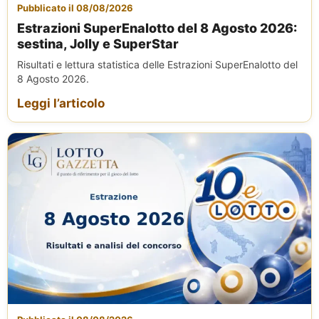
Pubblicato il 08/08/2026
Estrazioni SuperEnalotto del 8 Agosto 2026:
sestina, Jolly e SuperStar
Risultati e lettura statistica delle Estrazioni SuperEnalotto del
8 Agosto 2026.
Leggi l’articolo