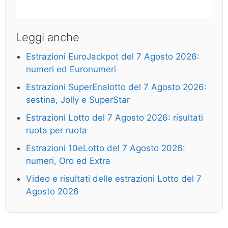
Leggi anche
Estrazioni EuroJackpot del 7 Agosto 2026:
numeri ed Euronumeri
Estrazioni SuperEnalotto del 7 Agosto 2026:
sestina, Jolly e SuperStar
Estrazioni Lotto del 7 Agosto 2026: risultati
ruota per ruota
Estrazioni 10eLotto del 7 Agosto 2026:
numeri, Oro ed Extra
Video e risultati delle estrazioni Lotto del 7
Agosto 2026