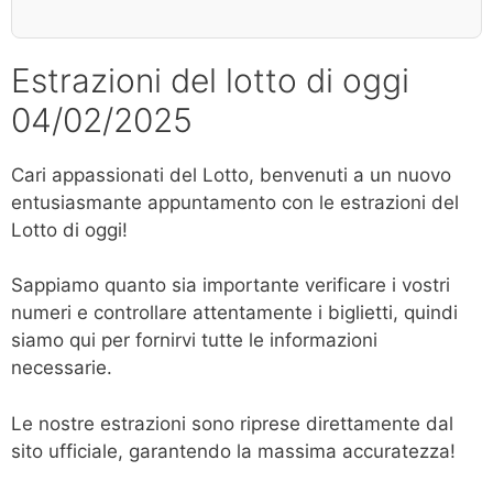
Estrazioni del lotto di oggi
04/02/2025
Cari appassionati del Lotto, benvenuti a un nuovo
entusiasmante appuntamento con le estrazioni del
Lotto di oggi!
Sappiamo quanto sia importante verificare i vostri
numeri e controllare attentamente i biglietti, quindi
siamo qui per fornirvi tutte le informazioni
necessarie.
Le nostre estrazioni sono riprese direttamente dal
sito ufficiale, garantendo la massima accuratezza!