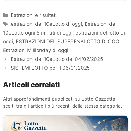
Categorie
Estrazioni e risultati
Tag
estrazioni del 10eLotto di oggi
,
Estrazioni del
10eLotto ogni 5 minuti di oggi
,
estrazioni del lotto di
oggi
,
ESTRAZIONI DEL SUPERENALOTTO DI OGGI
,
Estrazioni Millionday di oggi
Estrazioni del 10eLotto del 04/02/2025
SISTEMI LOTTO per il 06/01/2025
Articoli correlati
Altri approfondimenti pubblicati su Lotto Gazzetta,
scelti tra gli articoli più recenti della stessa categoria.