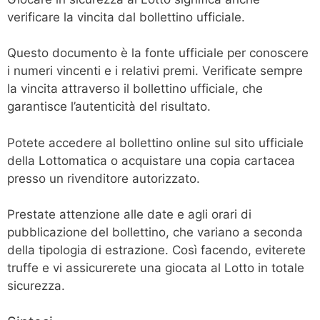
verificare la vincita dal bollettino ufficiale.
Questo documento è la fonte ufficiale per conoscere
i numeri vincenti e i relativi premi. Verificate sempre
la vincita attraverso il bollettino ufficiale, che
garantisce l’autenticità del risultato.
Potete accedere al bollettino online sul sito ufficiale
della Lottomatica o acquistare una copia cartacea
presso un rivenditore autorizzato.
Prestate attenzione alle date e agli orari di
pubblicazione del bollettino, che variano a seconda
della tipologia di estrazione. Così facendo, eviterete
truffe e vi assicurerete una giocata al Lotto in totale
sicurezza.