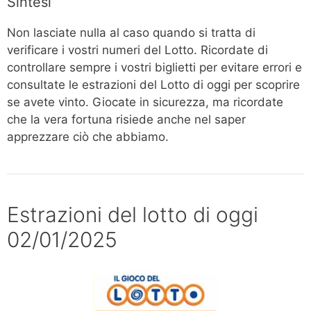
Sintesi
Non lasciate nulla al caso quando si tratta di
verificare i vostri numeri del Lotto. Ricordate di
controllare sempre i vostri biglietti per evitare errori e
consultate le estrazioni del Lotto di oggi per scoprire
se avete vinto. Giocate in sicurezza, ma ricordate
che la vera fortuna risiede anche nel saper
apprezzare ciò che abbiamo.
Estrazioni del lotto di oggi
02/01/2025