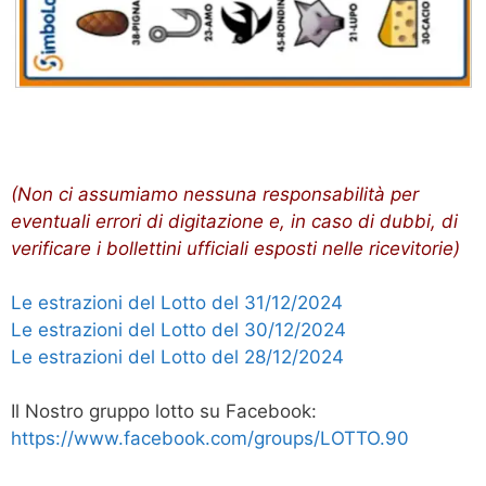
(Non ci assumiamo nessuna responsabilità per
eventuali errori di digitazione e, in caso di dubbi, di
verificare i bollettini ufficiali esposti nelle ricevitorie)
Le estrazioni del Lotto del 31/12/2024
Le estrazioni del Lotto del 30/12/2024
Le estrazioni del Lotto del 28/12/2024
Il Nostro gruppo lotto su Facebook:
https://www.facebook.com/groups/LOTTO.90