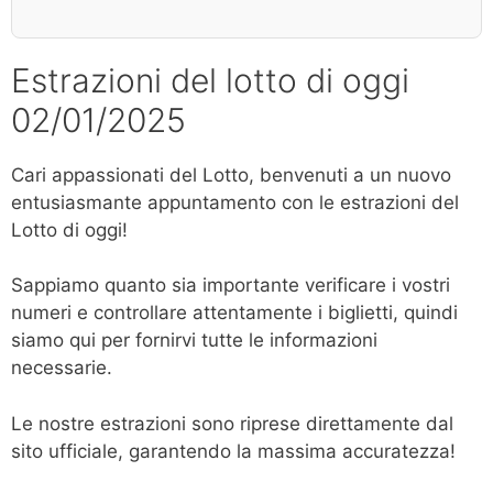
Estrazioni del lotto di oggi
02/01/2025
Cari appassionati del Lotto, benvenuti a un nuovo
entusiasmante appuntamento con le estrazioni del
Lotto di oggi!
Sappiamo quanto sia importante verificare i vostri
numeri e controllare attentamente i biglietti, quindi
siamo qui per fornirvi tutte le informazioni
necessarie.
Le nostre estrazioni sono riprese direttamente dal
sito ufficiale, garantendo la massima accuratezza!