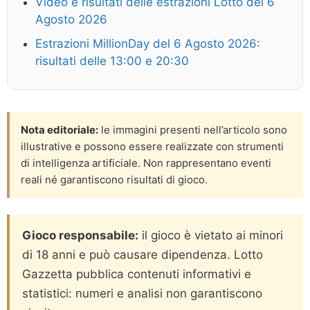
Video e risultati delle estrazioni Lotto del 6
Agosto 2026
Estrazioni MillionDay del 6 Agosto 2026:
risultati delle 13:00 e 20:30
Nota editoriale:
le immagini presenti nell’articolo sono
illustrative e possono essere realizzate con strumenti
di intelligenza artificiale. Non rappresentano eventi
reali né garantiscono risultati di gioco.
Gioco responsabile:
il gioco è vietato ai minori
di 18 anni e può causare dipendenza. Lotto
Gazzetta pubblica contenuti informativi e
statistici: numeri e analisi non garantiscono