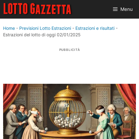
Vai
Menu
al
contenuto
Home
-
Previsioni Lotto Estrazioni
-
Estrazioni e risultati
-
Estrazioni del lotto di oggi 02/01/2025
PUBBLICITÀ