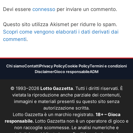
Devi essere
connesso
per inviare un commento.
Questo sito utilizza Akismet per ridurre lo spam.
Scopri come vengono elaborati i dati derivati dai
commenti
.
Chi siamo
Contatti
Privacy Policy
Cookie Policy
Termini e condizioni
Disclaimer
Gioco responsabile
ADM
© 1993–2026
Lotto Gazzetta
. Tutti i diritti riservati. È
vietata la riproduzione anche parziale dei contenuti,
immagini e materiali presenti su questo sito senza
autorizzazione scritta.
Lotto Gazzetta è un marchio registrato.
18+ – Gioca
responsabile.
Lotto Gazzetta non è un operatore di gioco e
non raccoglie scommesse. Le analisi numeriche e