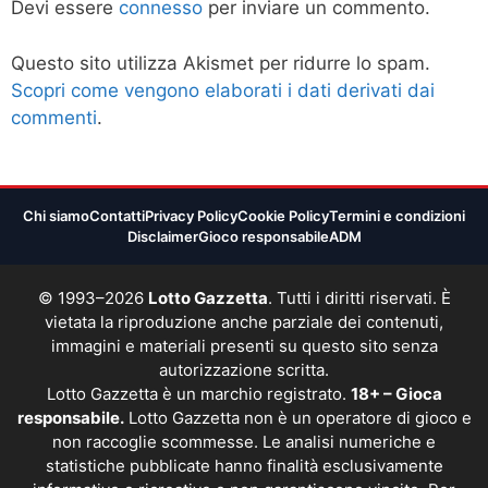
Devi essere
connesso
per inviare un commento.
Questo sito utilizza Akismet per ridurre lo spam.
Scopri come vengono elaborati i dati derivati dai
commenti
.
Chi siamo
Contatti
Privacy Policy
Cookie Policy
Termini e condizioni
Disclaimer
Gioco responsabile
ADM
© 1993–2026
Lotto Gazzetta
. Tutti i diritti riservati. È
vietata la riproduzione anche parziale dei contenuti,
immagini e materiali presenti su questo sito senza
autorizzazione scritta.
Lotto Gazzetta è un marchio registrato.
18+ – Gioca
responsabile.
Lotto Gazzetta non è un operatore di gioco e
non raccoglie scommesse. Le analisi numeriche e
statistiche pubblicate hanno finalità esclusivamente