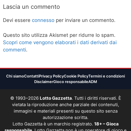
Lascia un commento
Devi essere
connesso
per inviare un commento.
Questo sito utilizza Akismet per ridurre lo spam.
Scopri come vengono elaborati i dati derivati dai
commenti
.
Chi siamo
Contatti
Privacy Policy
Cookie Policy
Termini e condizioni
Disclaimer
Gioco responsabile
ADM
© 1993–2026
Lotto Gazzetta
. Tutti i diritti riservati. È
vietata la riproduzione anche parziale dei contenuti,
immagini e materiali presenti su questo sito senza
autorizzazione scritta.
Lotto Gazzetta è un marchio registrato.
18+ – Gioca
responsabile.
Lotto Gazzetta non è un operatore di gioco e