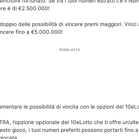
citore fortunato. Se tra i tuoi numeri estratti c’è il Num
ere è di €2.500.000!
doppio delle possibilità di vincere premi maggiori. Vinci
vincere fino a €5.000.000!
PUBBLICITÀ
entare le possibilità di vincita con le opzioni del 10eLott
A, l’opzione opzionale del 10eLotto che ti offre un’ulter
uesto gioco, i tuoi numeri preferiti possono portarti fi
giocata.