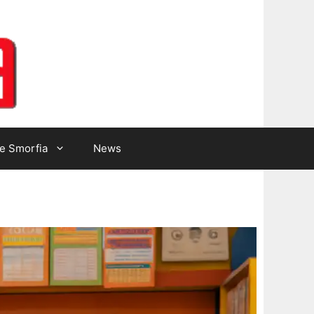
Lotto Gazzetta
e Smorfia
News