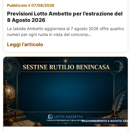
Pubblicato il 07/08/2026
Previsioni Lotto Ambetto per l’estrazione del
8 Agosto 2026
La tabella Ambetto aggiornata al 7 agosto 2026 offre quattro
numeri per ogni ruota in vista del concorso...
Leggi l’articolo