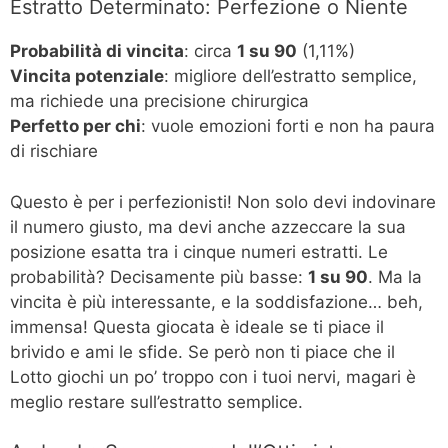
Estratto Determinato: Perfezione o Niente
Probabilità di vincita
: circa
1 su 90
(1,11%)
Vincita potenziale
: migliore dell’estratto semplice,
ma richiede una precisione chirurgica
Perfetto per chi
: vuole emozioni forti e non ha paura
di rischiare
Questo è per i perfezionisti! Non solo devi indovinare
il numero giusto, ma devi anche azzeccare la sua
posizione esatta tra i cinque numeri estratti. Le
probabilità? Decisamente più basse:
1 su 90
. Ma la
vincita è più interessante, e la soddisfazione… beh,
immensa! Questa giocata è ideale se ti piace il
brivido e ami le sfide. Se però non ti piace che il
Lotto giochi un po’ troppo con i tuoi nervi, magari è
meglio restare sull’estratto semplice.