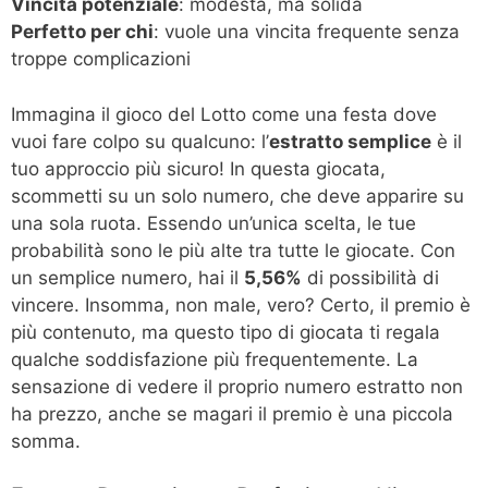
Vincita potenziale
: modesta, ma solida
Perfetto per chi
: vuole una vincita frequente senza
troppe complicazioni
Immagina il gioco del Lotto come una festa dove
vuoi fare colpo su qualcuno: l’
estratto semplice
è il
tuo approccio più sicuro! In questa giocata,
scommetti su un solo numero, che deve apparire su
una sola ruota. Essendo un’unica scelta, le tue
probabilità sono le più alte tra tutte le giocate. Con
un semplice numero, hai il
5,56%
di possibilità di
vincere. Insomma, non male, vero? Certo, il premio è
più contenuto, ma questo tipo di giocata ti regala
qualche soddisfazione più frequentemente. La
sensazione di vedere il proprio numero estratto non
ha prezzo, anche se magari il premio è una piccola
somma.