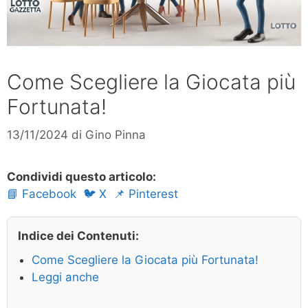
Come Scegliere la Giocata più
Fortunata!
13/11/2024
di
Gino Pinna
Condividi questo articolo:
📘 Facebook
🐦 X
📌 Pinterest
Indice dei Contenuti:
Come Scegliere la Giocata più Fortunata!
Leggi anche