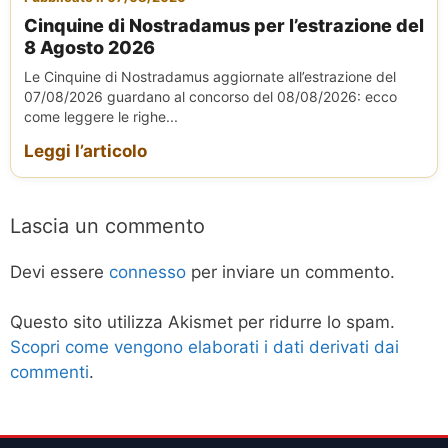
Cinquine di Nostradamus per l’estrazione del
8 Agosto 2026
Le Cinquine di Nostradamus aggiornate all’estrazione del
07/08/2026 guardano al concorso del 08/08/2026: ecco
come leggere le righe...
Leggi l’articolo
Lascia un commento
Devi essere
connesso
per inviare un commento.
Questo sito utilizza Akismet per ridurre lo spam.
Scopri come vengono elaborati i dati derivati dai
commenti
.