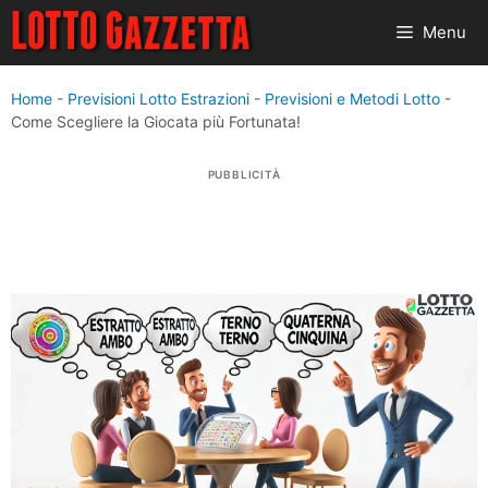
Vai
Menu
al
contenuto
Home
-
Previsioni Lotto Estrazioni
-
Previsioni e Metodi Lotto
-
Come Scegliere la Giocata più Fortunata!
PUBBLICITÀ