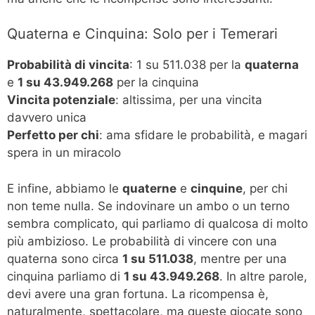
Quaterna e Cinquina: Solo per i Temerari
Probabilità di vincita
: 1 su 511.038 per la
quaterna
e
1 su 43.949.268
per la cinquina
Vincita potenziale
: altissima, per una vincita
davvero unica
Perfetto per chi
: ama sfidare le probabilità, e magari
spera in un miracolo
E infine, abbiamo le
quaterne
e
cinquine
, per chi
non teme nulla. Se indovinare un ambo o un terno
sembra complicato, qui parliamo di qualcosa di molto
più ambizioso. Le probabilità di vincere con una
quaterna sono circa
1 su 511.038
, mentre per una
cinquina parliamo di
1 su 43.949.268
. In altre parole,
devi avere una gran fortuna. La ricompensa è,
naturalmente, spettacolare, ma queste giocate sono