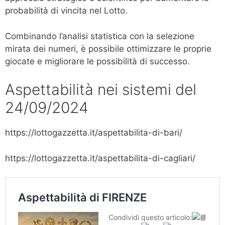
probabilità di vincita nel Lotto.
Combinando l’analisi statistica con la selezione
mirata dei numeri, è possibile ottimizzare le proprie
giocate e migliorare le possibilità di successo.
Aspettabilità nei sistemi del
24/09/2024
https://lottogazzetta.it/aspettabilita-di-bari/
https://lottogazzetta.it/aspettabilita-di-cagliari/