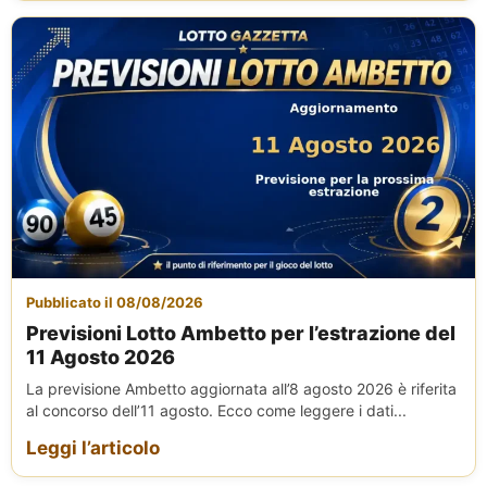
Pubblicato il 08/08/2026
Previsioni Lotto Ambetto per l’estrazione del
11 Agosto 2026
La previsione Ambetto aggiornata all’8 agosto 2026 è riferita
al concorso dell’11 agosto. Ecco come leggere i dati...
Leggi l’articolo