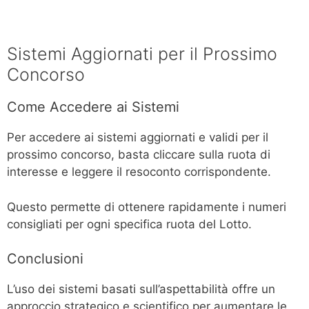
Sistemi Aggiornati per il Prossimo
Concorso
Come Accedere ai Sistemi
Per accedere ai sistemi aggiornati e validi per il
prossimo concorso, basta cliccare sulla ruota di
interesse e leggere il resoconto corrispondente.
Questo permette di ottenere rapidamente i numeri
consigliati per ogni specifica ruota del Lotto.
Conclusioni
L’uso dei sistemi basati sull’aspettabilità offre un
approccio strategico e scientifico per aumentare le