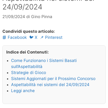
24/09/2024
21/09/2024
di
Gino Pinna
Condividi questo articolo:
📘 Facebook
🐦 X
📌 Pinterest
Indice dei Contenuti:
Come Funzionano i Sistemi Basati
sull’Aspettabilità
Strategie di Gioco
Sistemi Aggiornati per il Prossimo Concorso
Aspettabilità nei sistemi del 24/09/2024
Leggi anche