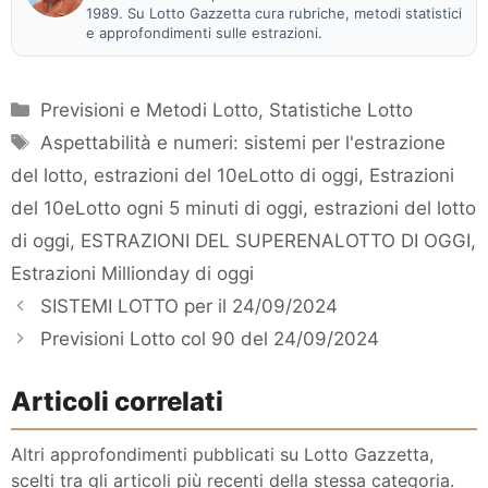
1989. Su Lotto Gazzetta cura rubriche, metodi statistici
e approfondimenti sulle estrazioni.
Categorie
Previsioni e Metodi Lotto
,
Statistiche Lotto
Tag
Aspettabilità e numeri: sistemi per l'estrazione
del lotto
,
estrazioni del 10eLotto di oggi
,
Estrazioni
del 10eLotto ogni 5 minuti di oggi
,
estrazioni del lotto
di oggi
,
ESTRAZIONI DEL SUPERENALOTTO DI OGGI
,
Estrazioni Millionday di oggi
SISTEMI LOTTO per il 24/09/2024
Previsioni Lotto col 90 del 24/09/2024
Articoli correlati
Altri approfondimenti pubblicati su Lotto Gazzetta,
scelti tra gli articoli più recenti della stessa categoria.