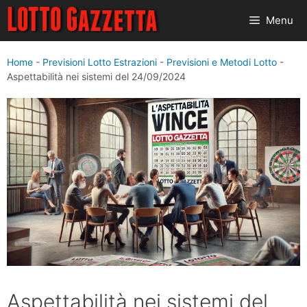
Vai
Menu
al
contenuto
Home
-
Previsioni Lotto Estrazioni
-
Previsioni e Metodi Lotto
-
Aspettabilità nei sistemi del 24/09/2024
Aspettabilità nei sistemi del