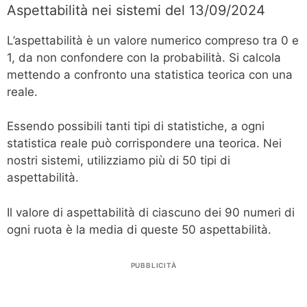
Aspettabilità nei sistemi del 13/09/2024
L’aspettabilità è un valore numerico compreso tra 0 e
1, da non confondere con la probabilità. Si calcola
mettendo a confronto una statistica teorica con una
reale.
Essendo possibili tanti tipi di statistiche, a ogni
statistica reale può corrispondere una teorica. Nei
nostri sistemi, utilizziamo più di 50 tipi di
aspettabilità.
Il valore di aspettabilità di ciascuno dei 90 numeri di
ogni ruota è la media di queste 50 aspettabilità.
PUBBLICITÀ