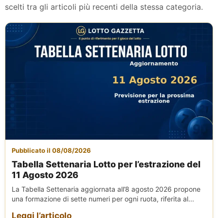
scelti tra gli articoli più recenti della stessa categoria.
Pubblicato il 08/08/2026
Tabella Settenaria Lotto per l’estrazione del
11 Agosto 2026
La Tabella Settenaria aggiornata all’8 agosto 2026 propone
una formazione di sette numeri per ogni ruota, riferita al...
Leggi l’articolo