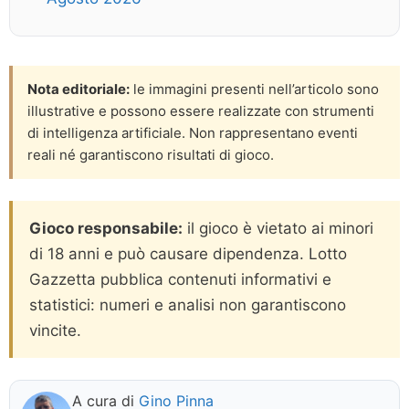
Nota editoriale:
le immagini presenti nell’articolo sono
illustrative e possono essere realizzate con strumenti
di intelligenza artificiale. Non rappresentano eventi
reali né garantiscono risultati di gioco.
Gioco responsabile:
il gioco è vietato ai minori
di 18 anni e può causare dipendenza. Lotto
Gazzetta pubblica contenuti informativi e
statistici: numeri e analisi non garantiscono
vincite.
A cura di
Gino Pinna