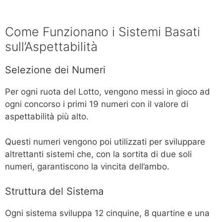
Come Funzionano i Sistemi Basati
sull’Aspettabilità
Selezione dei Numeri
Per ogni ruota del Lotto, vengono messi in gioco ad
ogni concorso i primi 19 numeri con il valore di
aspettabilità più alto.
Questi numeri vengono poi utilizzati per sviluppare
altrettanti sistemi che, con la sortita di due soli
numeri, garantiscono la vincita dell’ambo.
Struttura del Sistema
Ogni sistema sviluppa 12 cinquine, 8 quartine e una