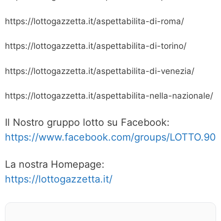
https://lottogazzetta.it/aspettabilita-di-roma/
https://lottogazzetta.it/aspettabilita-di-torino/
https://lottogazzetta.it/aspettabilita-di-venezia/
https://lottogazzetta.it/aspettabilita-nella-nazionale/
Il Nostro gruppo lotto su Facebook:
https://www.facebook.com/groups/LOTTO.90
La nostra Homepage:
https://lottogazzetta.it/