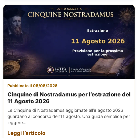
Pubblicato il 08/08/2026
Cinquine di Nostradamus per l’estrazione del
11 Agosto 2026
Le Cinquine di Nostradamus aggiornate all’8 agosto 2026
guardano al concorso dell’11 agosto. Una guida semplice per
leggere...
Leggi l’articolo