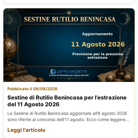
Pubblicato il 08/08/2026
Sestine di Rutilio Benincasa per l’estrazione
del 11 Agosto 2026
Le Sestine di Rutilio Benincasa aggiornate all’8 agosto 2026
sono riferite al concorso dell’11 agosto. Ecco come leggere...
Leggi l’articolo