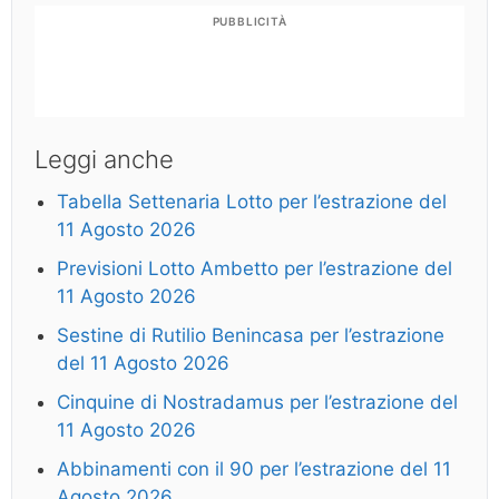
PUBBLICITÀ
Leggi anche
Tabella Settenaria Lotto per l’estrazione del
11 Agosto 2026
Previsioni Lotto Ambetto per l’estrazione del
11 Agosto 2026
Sestine di Rutilio Benincasa per l’estrazione
del 11 Agosto 2026
Cinquine di Nostradamus per l’estrazione del
11 Agosto 2026
Abbinamenti con il 90 per l’estrazione del 11
Agosto 2026