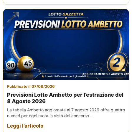
Pubblicato il 07/08/2026
Previsioni Lotto Ambetto per l’estrazione del
8 Agosto 2026
La tabella Ambetto aggiornata al 7 agosto 2026 offre quattro
numeri per ogni ruota in vista del concorso...
Leggi l’articolo