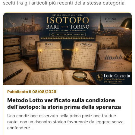
scelti tra gli articoli più recenti della stessa categoria.
Pubblicato il 08/08/2026
Metodo Lotto verificato sulla condizione
dell’isotopo: la storia prima della speranza
Una condizione osservata nella prima posizione tra due
ruote, con un riscontro storico favorevole da leggere senza
confondere...