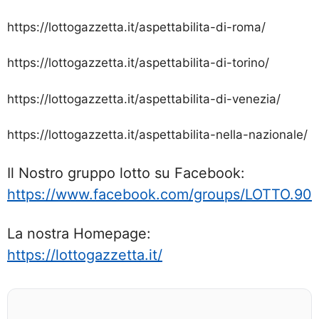
https://lottogazzetta.it/aspettabilita-di-roma/
https://lottogazzetta.it/aspettabilita-di-torino/
https://lottogazzetta.it/aspettabilita-di-venezia/
https://lottogazzetta.it/aspettabilita-nella-nazionale/
Il Nostro gruppo lotto su Facebook:
https://www.facebook.com/groups/LOTTO.90
La nostra Homepage:
https://lottogazzetta.it/