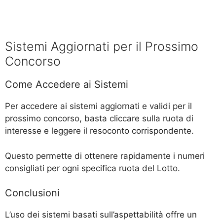
Sistemi Aggiornati per il Prossimo
Concorso
Come Accedere ai Sistemi
Per accedere ai sistemi aggiornati e validi per il
prossimo concorso, basta cliccare sulla ruota di
interesse e leggere il resoconto corrispondente.
Questo permette di ottenere rapidamente i numeri
consigliati per ogni specifica ruota del Lotto.
Conclusioni
L’uso dei sistemi basati sull’aspettabilità offre un