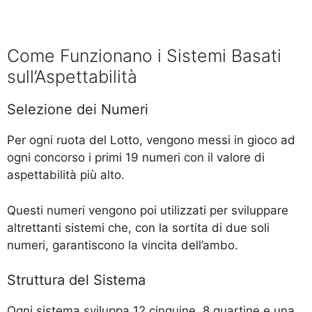
Come Funzionano i Sistemi Basati
sull’Aspettabilità
Selezione dei Numeri
Per ogni ruota del Lotto, vengono messi in gioco ad
ogni concorso i primi 19 numeri con il valore di
aspettabilità più alto.
Questi numeri vengono poi utilizzati per sviluppare
altrettanti sistemi che, con la sortita di due soli
numeri, garantiscono la vincita dell’ambo.
Struttura del Sistema
Ogni sistema sviluppa 12 cinquine, 8 quartine e una