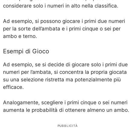
considerare solo i numeri in alto nella classifica.
Ad esempio, si possono giocare i primi due numeri
per la sorte dell’ambata e i primi cinque o sei per
ambo e terno.
Esempi di Gioco
Ad esempio, se si decide di giocare solo i primi due
numeri per l’ambata, si concentra la propria giocata
su una selezione ristretta ma potenzialmente più
efficace.
Analogamente, scegliere i primi cinque o sei numeri
aumenta le probabilità di ottenere almeno un ambo.
PUBBLICITÀ