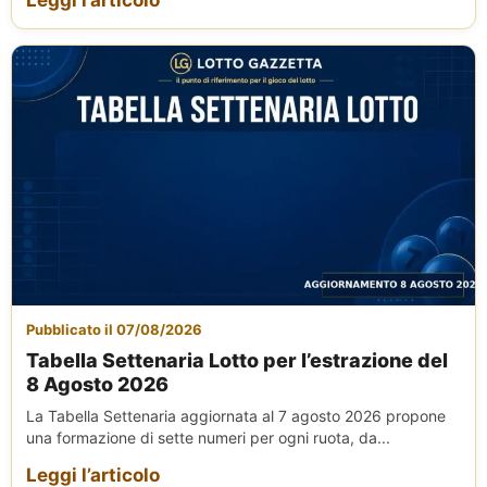
Pubblicato il 07/08/2026
Tabella Settenaria Lotto per l’estrazione del
8 Agosto 2026
La Tabella Settenaria aggiornata al 7 agosto 2026 propone
una formazione di sette numeri per ogni ruota, da...
Leggi l’articolo