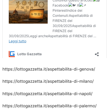
https://lottogazzetta.it/aspettabilita-di-genova/
https://lottogazzetta.it/aspettabilita-di-milano/
https://lottogazzetta.it/aspettabilita-di-napoli/
https://lottogazzetta.it/aspettabilita-di-palermo/