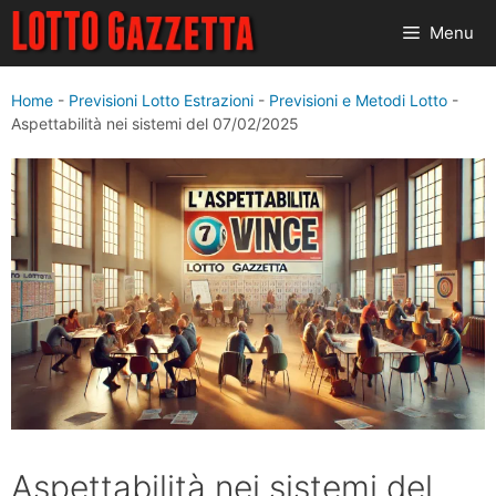
Vai
Menu
al
contenuto
Home
-
Previsioni Lotto Estrazioni
-
Previsioni e Metodi Lotto
-
Aspettabilità nei sistemi del 07/02/2025
Aspettabilità nei sistemi del