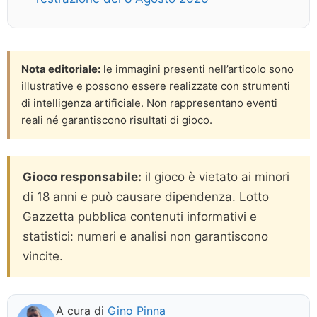
Nota editoriale:
le immagini presenti nell’articolo sono
illustrative e possono essere realizzate con strumenti
di intelligenza artificiale. Non rappresentano eventi
reali né garantiscono risultati di gioco.
Gioco responsabile:
il gioco è vietato ai minori
di 18 anni e può causare dipendenza. Lotto
Gazzetta pubblica contenuti informativi e
statistici: numeri e analisi non garantiscono
vincite.
A cura di
Gino Pinna