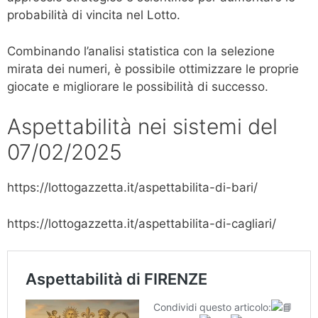
probabilità di vincita nel Lotto.
Combinando l’analisi statistica con la selezione
mirata dei numeri, è possibile ottimizzare le proprie
giocate e migliorare le possibilità di successo.
Aspettabilità nei sistemi del
07/02/2025
https://lottogazzetta.it/aspettabilita-di-bari/
https://lottogazzetta.it/aspettabilita-di-cagliari/