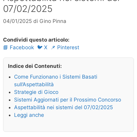
07/02/2025
04/01/2025
di
Gino Pinna
Condividi questo articolo:
📘 Facebook
🐦 X
📌 Pinterest
Indice dei Contenuti:
Come Funzionano i Sistemi Basati
sull’Aspettabilità
Strategie di Gioco
Sistemi Aggiornati per il Prossimo Concorso
Aspettabilità nei sistemi del 07/02/2025
Leggi anche