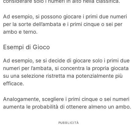
considerare solo i numeri in alto nella classifica.
Ad esempio, si possono giocare i primi due numeri
per la sorte dell’ambata e i primi cinque o sei per
ambo e terno.
Esempi di Gioco
Ad esempio, se si decide di giocare solo i primi due
numeri per l’ambata, si concentra la propria giocata
su una selezione ristretta ma potenzialmente più
efficace.
Analogamente, scegliere i primi cinque o sei numeri
aumenta le probabilità di ottenere almeno un ambo.
PUBBLICITÀ