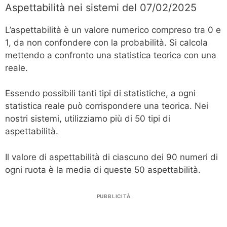
Aspettabilità nei sistemi del 07/02/2025
L’aspettabilità è un valore numerico compreso tra 0 e
1, da non confondere con la probabilità. Si calcola
mettendo a confronto una statistica teorica con una
reale.
Essendo possibili tanti tipi di statistiche, a ogni
statistica reale può corrispondere una teorica. Nei
nostri sistemi, utilizziamo più di 50 tipi di
aspettabilità.
Il valore di aspettabilità di ciascuno dei 90 numeri di
ogni ruota è la media di queste 50 aspettabilità.
PUBBLICITÀ