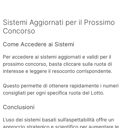
Sistemi Aggiornati per il Prossimo
Concorso
Come Accedere ai Sistemi
Per accedere ai sistemi aggiornati e validi per il
prossimo concorso, basta cliccare sulla ruota di
interesse e leggere il resoconto corrispondente.
Questo permette di ottenere rapidamente i numeri
consigliati per ogni specifica ruota del Lotto.
Conclusioni
L’uso dei sistemi basati sull’aspettabilità offre un
approccio strategico e scientifico per aumentare le