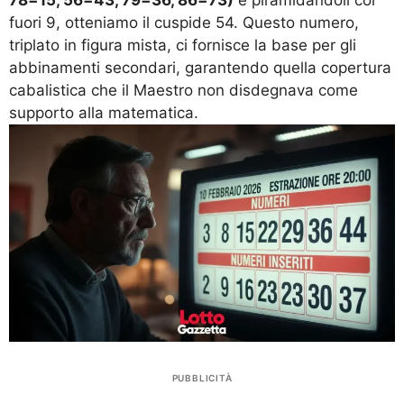
78=15, 56=43, 79=36, 86=73)
e piramidandoli col
fuori 9, otteniamo il cuspide 54. Questo numero,
triplato in figura mista, ci fornisce la base per gli
abbinamenti secondari, garantendo quella copertura
cabalistica che il Maestro non disdegnava come
supporto alla matematica.
PUBBLICITÀ