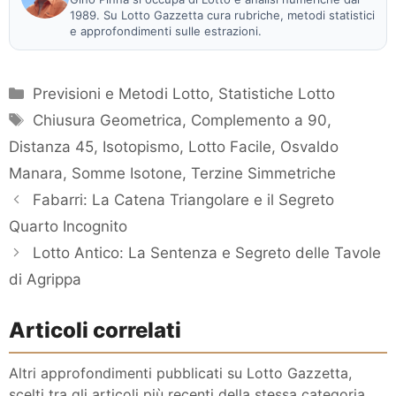
1989. Su Lotto Gazzetta cura rubriche, metodi statistici
e approfondimenti sulle estrazioni.
Categorie
Previsioni e Metodi Lotto
,
Statistiche Lotto
Tag
Chiusura Geometrica
,
Complemento a 90
,
Distanza 45
,
Isotopismo
,
Lotto Facile
,
Osvaldo
Manara
,
Somme Isotone
,
Terzine Simmetriche
Fabarri: La Catena Triangolare e il Segreto
Quarto Incognito
Lotto Antico: La Sentenza e Segreto delle Tavole
di Agrippa
Articoli correlati
Altri approfondimenti pubblicati su Lotto Gazzetta,
scelti tra gli articoli più recenti della stessa categoria.