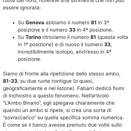
ruote del nord, noterete una simmetria che non può
essere ignorata:
Su
Genova
abbiamo il numero
81
in 3ª
posizione e il numero
33
in 4ª posizione.
Su
Torino
ritroviamo il numero
81
(questa volta
in 1ª posizione) e di nuovo il numero
33
,
incredibilmente isotopo, anch’esso in 4ª
posizione.
Siamo di fronte alla ripetizione dello stesso ambo,
81-33
, su due ruote contigue (o quasi,
geograficamente e nel listone). Fabarri dedicò fiumi
di inchiostro a questo fenomeno. Nell’articolo
“L’Ambo Binario”, egli spiegava chiaramente che
quando un ambo si ripete, si crea una sorta di
“sovraccarico” su quella specifica somma numerica.
È come se il banco avesse premuto due volte sullo