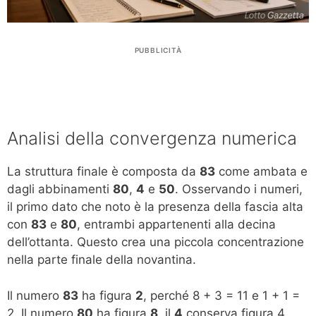
PUBBLICITÀ
Analisi della convergenza numerica
La struttura finale è composta da
83
come ambata e
dagli abbinamenti
80
,
4
e
50
. Osservando i numeri,
il primo dato che noto è la presenza della fascia alta
con
83
e
80
, entrambi appartenenti alla decina
dell’ottanta. Questo crea una piccola concentrazione
nella parte finale della novantina.
Il numero
83
ha figura
2
, perché 8 + 3 = 11 e 1 + 1 =
2. Il numero
80
ha figura
8
, il
4
conserva figura 4,