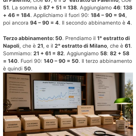
di Palermo
, cioè
87
, e il
5° estratto di Palermo
, cioè
51
. La somma è
87 + 51 = 138
. Aggiungiamo
46
:
138
+ 46 = 184
. Applichiamo il fuori 90:
184 – 90 = 94
,
poi ancora
94 – 90 = 4
. Il secondo abbinamento è
4
.
Terzo abbinamento: 50
. Prendiamo il
1° estratto di
Napoli
, che è
21
, e il
2° estratto di Milano
, che è
61
.
Sommiamo:
21 + 61 = 82
. Aggiungiamo
58
:
82 + 58
= 140
. Fuori 90:
140 – 90 = 50
. Il terzo abbinamento
è quindi
50
.