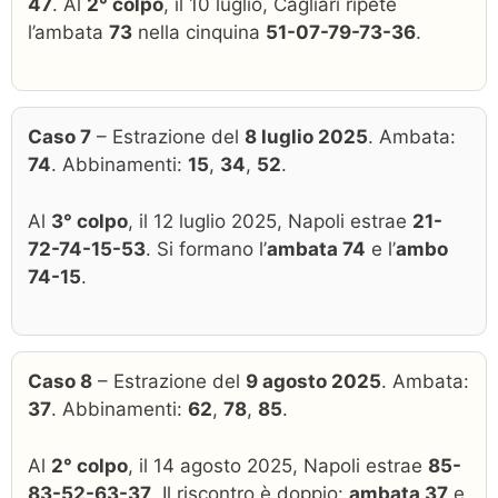
47
. Al
2° colpo
, il 10 luglio, Cagliari ripete
l’ambata
73
nella cinquina
51-07-79-73-36
.
Caso 7
– Estrazione del
8 luglio 2025
. Ambata:
74
. Abbinamenti:
15
,
34
,
52
.
Al
3° colpo
, il 12 luglio 2025, Napoli estrae
21-
72-74-15-53
. Si formano l’
ambata 74
e l’
ambo
74-15
.
Caso 8
– Estrazione del
9 agosto 2025
. Ambata:
37
. Abbinamenti:
62
,
78
,
85
.
Al
2° colpo
, il 14 agosto 2025, Napoli estrae
85-
83-52-63-37
. Il riscontro è doppio:
ambata 37
e