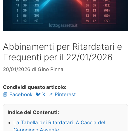
Abbinamenti per Ritardatari e
Frequenti per il 22/01/2026
20/01/2026
di
Gino Pinna
Condividi questo articolo:
📘 Facebook
🐦 X
📌 Pinterest
Indice dei Contenuti:
La Tabella dei Ritardatari: A Caccia del
Capogioco Assente