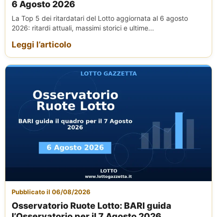
6 Agosto 2026
La Top 5 dei ritardatari del Lotto aggiornata al 6 agosto
2026: ritardi attuali, massimi storici e ultime...
Leggi l’articolo
Pubblicato il 06/08/2026
Osservatorio Ruote Lotto: BARI guida
l’Osservatorio per il 7 Agosto 2026