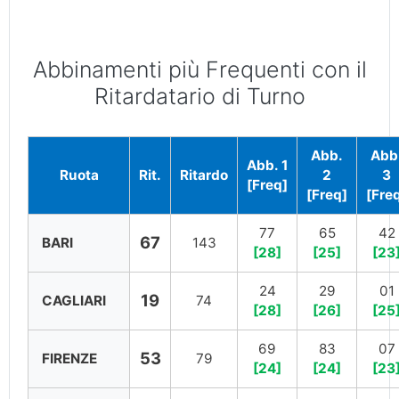
Abbinamenti più Frequenti con il
Ritardatario di Turno
Abb.
Abb
Abb. 1
Ruota
Rit.
Ritardo
2
3
[Freq]
[Freq]
[Fre
77
65
42
67
BARI
143
[28]
[25]
[23
24
29
01
19
CAGLIARI
74
[28]
[26]
[25
69
83
07
53
FIRENZE
79
[24]
[24]
[23