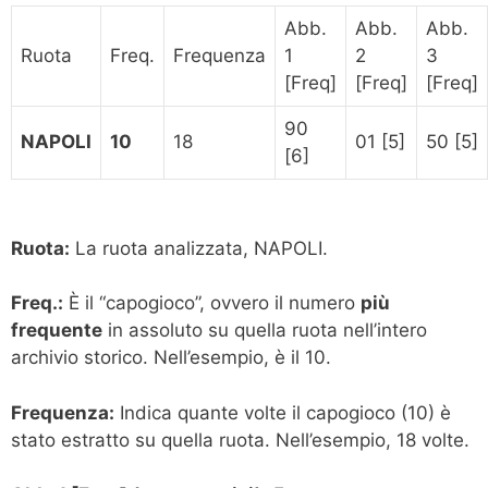
Abb.
Abb.
Abb.
Ruota
Freq.
Frequenza
1
2
3
[Freq]
[Freq]
[Freq]
90
NAPOLI
10
18
01 [5]
50 [5]
[6]
Ruota:
La ruota analizzata, NAPOLI.
Freq.:
È il “capogioco”, ovvero il numero
più
frequente
in assoluto su quella ruota nell’intero
archivio storico. Nell’esempio, è il 10.
Frequenza:
Indica quante volte il capogioco (10) è
stato estratto su quella ruota. Nell’esempio, 18 volte.