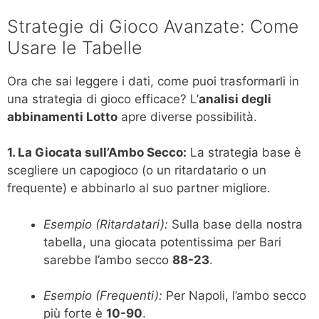
Strategie di Gioco Avanzate: Come
Usare le Tabelle
Ora che sai leggere i dati, come puoi trasformarli in
una strategia di gioco efficace? L’
analisi degli
abbinamenti Lotto
apre diverse possibilità.
1. La Giocata sull’Ambo Secco:
La strategia base è
scegliere un capogioco (o un ritardatario o un
frequente) e abbinarlo al suo partner migliore.
Esempio (Ritardatari):
Sulla base della nostra
tabella, una giocata potentissima per Bari
sarebbe l’ambo secco
88-23
.
Esempio (Frequenti):
Per Napoli, l’ambo secco
più forte è
10-90
.