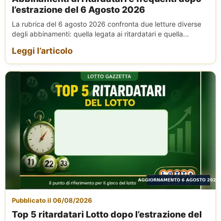
l’estrazione del 6 Agosto 2026
La rubrica del 6 agosto 2026 confronta due letture diverse
degli abbinamenti: quella legata ai ritardatari e quella...
Leggi l’articolo
Pubblicato il 06/08/2026
Top 5 ritardatari Lotto dopo l’estrazione del