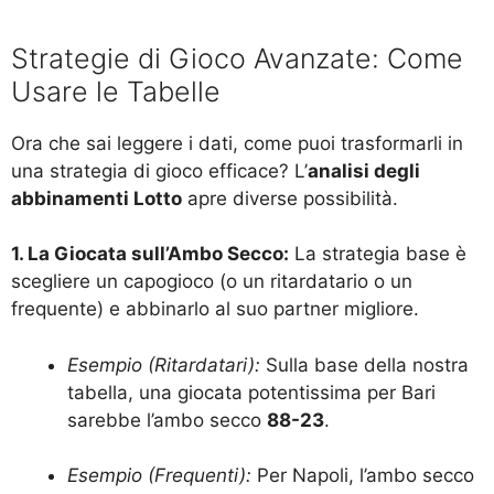
Strategie di Gioco Avanzate: Come
Usare le Tabelle
Ora che sai leggere i dati, come puoi trasformarli in
una strategia di gioco efficace? L’
analisi degli
abbinamenti Lotto
apre diverse possibilità.
1. La Giocata sull’Ambo Secco:
La strategia base è
scegliere un capogioco (o un ritardatario o un
frequente) e abbinarlo al suo partner migliore.
Esempio (Ritardatari):
Sulla base della nostra
tabella, una giocata potentissima per Bari
sarebbe l’ambo secco
88-23
.
Esempio (Frequenti):
Per Napoli, l’ambo secco