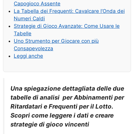
Capogioco Assente
La Tabella dei Frequenti: Cavalcare l’Onda dei
Numeri Caldi
Strategie di Gioco Avanzate: Come Usare le
Tabelle
Uno Strumento per Giocare con più
Consapevolezza
Leggi anche
Una spiegazione dettagliata delle due
tabelle di analisi per Abbinamenti per
Ritardatari e Frequenti per il Lotto.
Scopri come leggere i dati e creare
strategie di gioco vincenti