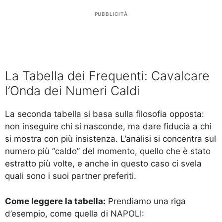
PUBBLICITÀ
La Tabella dei Frequenti: Cavalcare
l’Onda dei Numeri Caldi
La seconda tabella si basa sulla filosofia opposta:
non inseguire chi si nasconde, ma dare fiducia a chi
si mostra con più insistenza. L’analisi si concentra sul
numero più “caldo” del momento, quello che è stato
estratto più volte, e anche in questo caso ci svela
quali sono i suoi partner preferiti.
Come leggere la tabella:
Prendiamo una riga
d’esempio, come quella di NAPOLI: