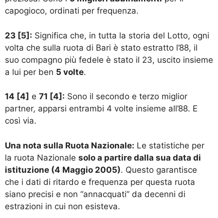
capogioco, ordinati per frequenza.
23 [5]:
Significa che, in tutta la storia del Lotto, ogni
volta che sulla ruota di Bari è stato estratto l’88, il
suo compagno più fedele è stato il 23, uscito insieme
a lui per ben
5 volte
.
14 [4]
e
71 [4]:
Sono il secondo e terzo miglior
partner, apparsi entrambi 4 volte insieme all’88. E
così via.
Una nota sulla Ruota Nazionale:
Le statistiche per
la ruota Nazionale
solo a partire dalla sua data di
istituzione (4 Maggio 2005)
. Questo garantisce
che i dati di ritardo e frequenza per questa ruota
siano precisi e non “annacquati” da decenni di
estrazioni in cui non esisteva.