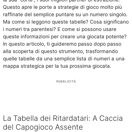
Questo apre le porte a strategie di gioco molto più
raffinate del semplice puntare su un numero singolo.
Ma come si leggono queste tabelle? Cosa significano
i numeri tra parentesi? E come si possono usare
queste informazioni per creare una giocata potente?
In questo articolo, ti guideremo passo dopo passo
alla scoperta di questo strumento, trasformando
quelle tabelle da una semplice lista di numeri a una
mappa strategica per la tua prossima giocata.
PUBBLICITÀ
La Tabella dei Ritardatari: A Caccia
del Capogioco Assente