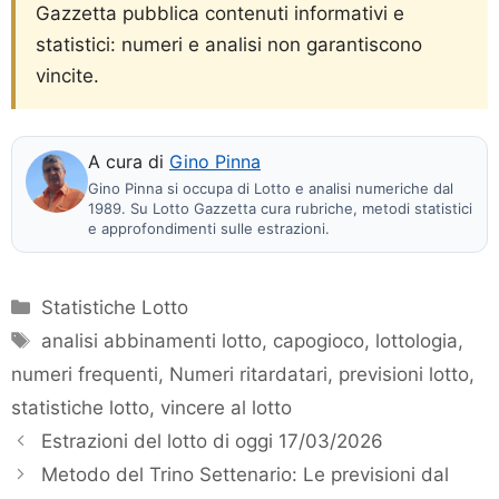
Gazzetta pubblica contenuti informativi e
statistici: numeri e analisi non garantiscono
vincite.
A cura di
Gino Pinna
Gino Pinna si occupa di Lotto e analisi numeriche dal
1989. Su Lotto Gazzetta cura rubriche, metodi statistici
e approfondimenti sulle estrazioni.
Categorie
Statistiche Lotto
Tag
analisi abbinamenti lotto
,
capogioco
,
lottologia
,
numeri frequenti
,
Numeri ritardatari
,
previsioni lotto
,
statistiche lotto
,
vincere al lotto
Estrazioni del lotto di oggi 17/03/2026
Metodo del Trino Settenario: Le previsioni dal