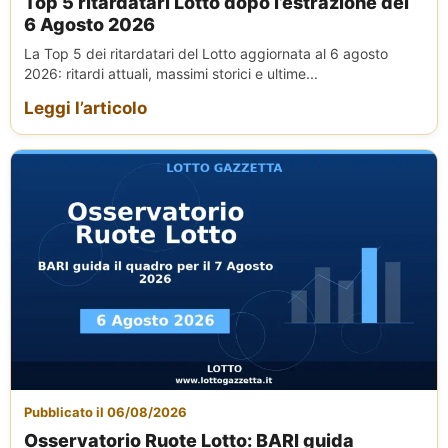
Top 5 ritardatari Lotto dopo l’estrazione del
6 Agosto 2026
La Top 5 dei ritardatari del Lotto aggiornata al 6 agosto
2026: ritardi attuali, massimi storici e ultime...
Leggi l’articolo
Pubblicato il 06/08/2026
Osservatorio Ruote Lotto: BARI guida