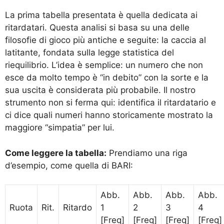
La prima tabella presentata è quella dedicata ai
ritardatari. Questa analisi si basa su una delle
filosofie di gioco più antiche e seguite: la caccia al
latitante, fondata sulla legge statistica del
riequilibrio. L’idea è semplice: un numero che non
esce da molto tempo è “in debito” con la sorte e la
sua uscita è considerata più probabile. Il nostro
strumento non si ferma qui: identifica il ritardatario e
ci dice quali numeri hanno storicamente mostrato la
maggiore “simpatia” per lui.
Come leggere la tabella:
Prendiamo una riga
d’esempio, come quella di BARI:
Abb.
Abb.
Abb.
Abb.
Ruota
Rit.
Ritardo
1
2
3
4
[Freq]
[Freq]
[Freq]
[Freq]