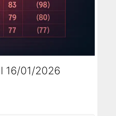
il 16/01/2026