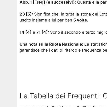
Abb. 1 [Freq] (e successivi):
Questa è la par
23 [5]:
Significa che, in tutta la storia del Lot
uscito insieme a lui per ben
5 volte
.
14 [4]
e
71 [4]:
Sono il secondo e terzo miglior
Una nota sulla Ruota Nazionale:
Le statistic
garantisce che i dati di ritardo e frequenza p
La Tabella dei Frequenti: 