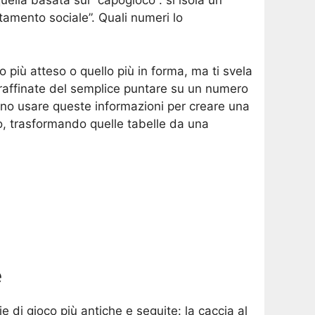
quella basata sul “capogioco”: si isola un
rtamento sociale”. Quali numeri lo
più atteso o quello più in forma, ma ti svela
iù raffinate del semplice puntare su un numero
ono usare queste informazioni per creare una
o, trasformando quelle tabelle da una
e
e di gioco più antiche e seguite: la caccia al