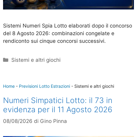
Sistemi Numeri Spia Lotto elaborati dopo il concorso
del 8 Agosto 2026: combinazioni congelate e
rendiconto sui cinque concorsi successivi.
Categorie
Sistemi e altri giochi
Home
-
Previsioni Lotto Estrazioni
-
Sistemi e altri giochi
Numeri Simpatici Lotto: il 73 in
evidenza per il 11 Agosto 2026
08/08/2026
di
Gino Pinna