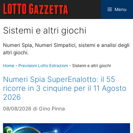
Menu
Sistemi e altri giochi
Numeri Spia, Numeri Simpatici, sistemi e analisi degli
altri giochi.
Home
-
Previsioni Lotto Estrazioni
-
Sistemi e altri giochi
Numeri Spia SuperEnalotto: il 55
ricorre in 3 cinquine per il 11 Agosto
2026
08/08/2026
di
Gino Pinna