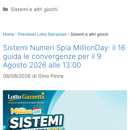
Categorie
Sistemi e altri giochi
Home
-
Previsioni Lotto Estrazioni
-
Sistemi e altri giochi
Sistemi Numeri Spia MillionDay: il 16
guida le convergenze per il 9
Agosto 2026 alle 13:00
08/08/2026
di
Gino Pinna