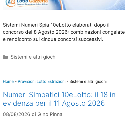
Sistemi Numeri Spia 10eLotto elaborati dopo il
concorso del 8 Agosto 2026: combinazioni congelate
e rendiconto sui cinque concorsi successivi.
Categorie
Sistemi e altri giochi
Home
-
Previsioni Lotto Estrazioni
-
Sistemi e altri giochi
Numeri Simpatici 10eLotto: il 18 in
evidenza per il 11 Agosto 2026
08/08/2026
di
Gino Pinna