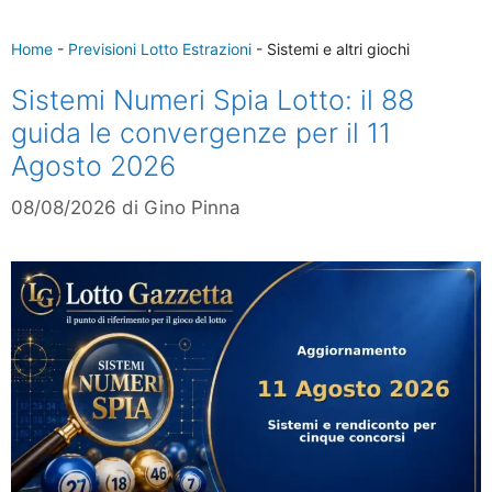
Home
-
Previsioni Lotto Estrazioni
-
Sistemi e altri giochi
Sistemi Numeri Spia Lotto: il 88
guida le convergenze per il 11
Agosto 2026
08/08/2026
di
Gino Pinna