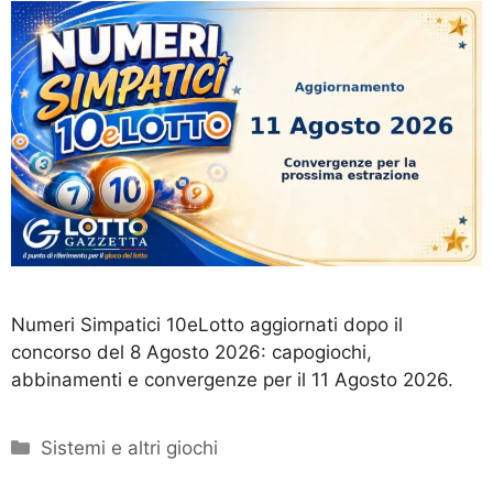
Numeri Simpatici 10eLotto aggiornati dopo il
concorso del 8 Agosto 2026: capogiochi,
abbinamenti e convergenze per il 11 Agosto 2026.
Categorie
Sistemi e altri giochi