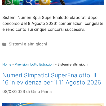
Sistemi Numeri Spia SuperEnalotto elaborati dopo il
concorso del 8 Agosto 2026: combinazioni congelate
e rendiconto sui cinque concorsi successivi.
Categorie
Sistemi e altri giochi
Home
-
Previsioni Lotto Estrazioni
-
Sistemi e altri giochi
Numeri Simpatici SuperEnalotto: il
16 in evidenza per il 11 Agosto 2026
08/08/2026
di
Gino Pinna