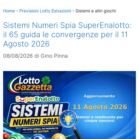
Home
-
Previsioni Lotto Estrazioni
-
Sistemi e altri giochi
Sistemi Numeri Spia SuperEnalotto:
il 65 guida le convergenze per il 11
Agosto 2026
08/08/2026
di
Gino Pinna