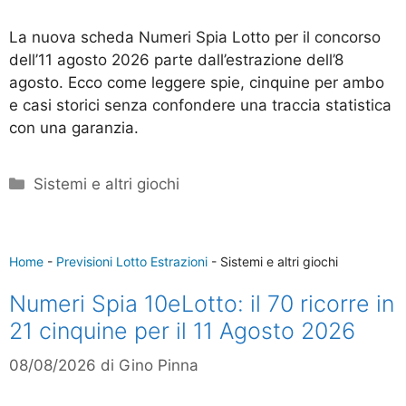
La nuova scheda Numeri Spia Lotto per il concorso
dell’11 agosto 2026 parte dall’estrazione dell’8
agosto. Ecco come leggere spie, cinquine per ambo
e casi storici senza confondere una traccia statistica
con una garanzia.
Categorie
Sistemi e altri giochi
Home
-
Previsioni Lotto Estrazioni
-
Sistemi e altri giochi
Numeri Spia 10eLotto: il 70 ricorre in
21 cinquine per il 11 Agosto 2026
08/08/2026
di
Gino Pinna