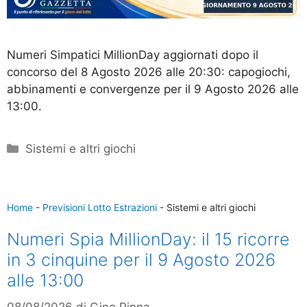
Numeri Simpatici MillionDay aggiornati dopo il
concorso del 8 Agosto 2026 alle 20:30: capogiochi,
abbinamenti e convergenze per il 9 Agosto 2026 alle
13:00.
Categorie
Sistemi e altri giochi
Home
-
Previsioni Lotto Estrazioni
-
Sistemi e altri giochi
Numeri Spia MillionDay: il 15 ricorre
in 3 cinquine per il 9 Agosto 2026
alle 13:00
08/08/2026
di
Gino Pinna