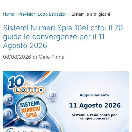
Home
-
Previsioni Lotto Estrazioni
-
Sistemi e altri giochi
Sistemi Numeri Spia 10eLotto: il 70
guida le convergenze per il 11
Agosto 2026
08/08/2026
di
Gino Pinna