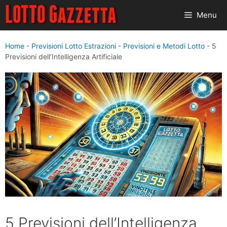
Vai
Menu
al
contenuto
Home
-
Previsioni Lotto Estrazioni
-
Previsioni e Metodi Lotto
-
5
Previsioni dell’Intelligenza Artificiale
5 Previsioni dell’Intelligenza