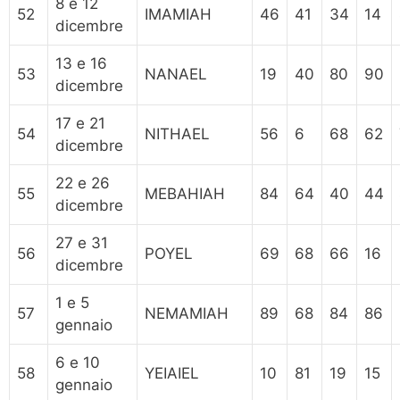
8 e 12
52
IMAMIAH
46
41
34
14
dicembre
13 e 16
53
NANAEL
19
40
80
90
dicembre
17 e 21
54
NITHAEL
56
6
68
62
dicembre
22 e 26
55
MEBAHIAH
84
64
40
44
dicembre
27 e 31
56
POYEL
69
68
66
16
dicembre
1 e 5
57
NEMAMIAH
89
68
84
86
gennaio
6 e 10
58
YEIAIEL
10
81
19
15
gennaio