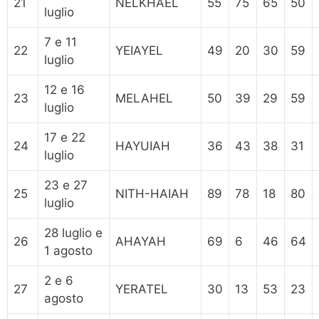
21
NELKHAEL
55
75
65
50
luglio
7 e 11
22
YEIAYEL
49
20
30
59
luglio
12 e 16
23
MELAHEL
50
39
29
59
luglio
17 e 22
24
HAYUIAH
36
43
38
31
luglio
23 e 27
25
NITH-HAIAH
89
78
18
80
luglio
28 luglio e
26
AHAYAH
69
6
46
64
1 agosto
2 e 6
27
YERATEL
30
13
53
23
agosto