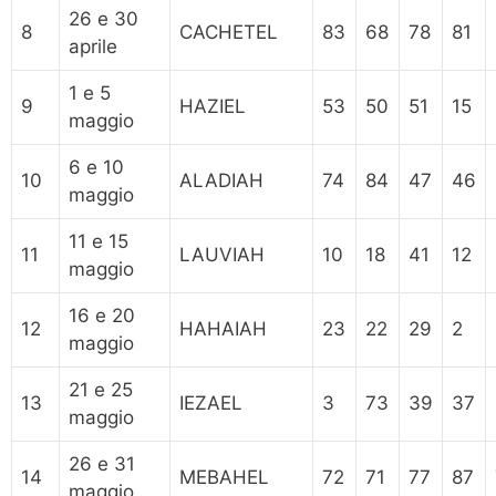
26 e 30
8
CACHETEL
83
68
78
81
aprile
1 e 5
9
HAZIEL
53
50
51
15
maggio
6 e 10
10
ALADIAH
74
84
47
46
maggio
11 e 15
11
LAUVIAH
10
18
41
12
maggio
16 e 20
12
HAHAIAH
23
22
29
2
maggio
21 e 25
13
IEZAEL
3
73
39
37
maggio
26 e 31
14
MEBAHEL
72
71
77
87
maggio