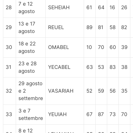
7 e 12
28
SEHEIAH
61
64
16
26
agosto
13 e 17
29
REUEL
89
81
58
82
agosto
18 e 22
30
OMABEL
10
70
60
39
agosto
23 e 28
31
YECABEL
63
53
83
38
agosto
29 agosto
32
e 2
VASARIAH
52
59
56
35
settembre
3 e 7
33
YEUIAH
67
87
73
70
settembre
8 e 12