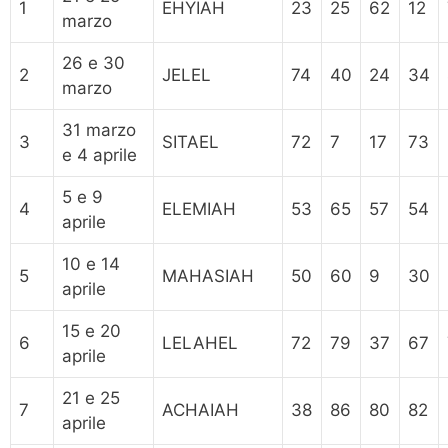
1
EHYIAH
23
25
62
12
marzo
26 e 30
2
JELEL
74
40
24
34
marzo
31 marzo
3
SITAEL
72
7
17
73
e 4 aprile
5 e 9
4
ELEMIAH
53
65
57
54
aprile
10 e 14
5
MAHASIAH
50
60
9
30
aprile
15 e 20
6
LELAHEL
72
79
37
67
aprile
21 e 25
7
ACHAIAH
38
86
80
82
aprile