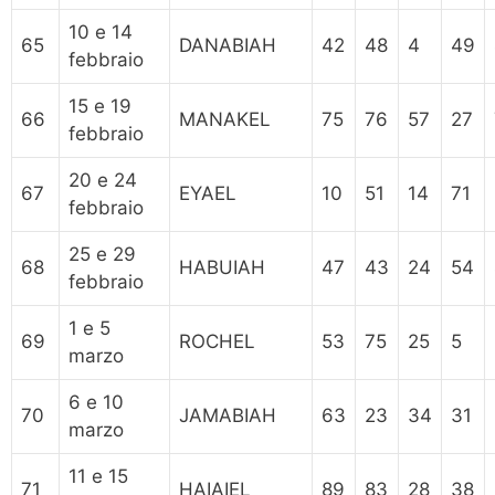
10 e 14
65
DANABIAH
42
48
4
49
febbraio
15 e 19
66
MANAKEL
75
76
57
27
febbraio
20 e 24
67
EYAEL
10
51
14
71
febbraio
25 e 29
68
HABUIAH
47
43
24
54
febbraio
1 e 5
69
ROCHEL
53
75
25
5
marzo
6 e 10
70
JAMABIAH
63
23
34
31
marzo
11 e 15
71
HAIAIEL
89
83
28
38