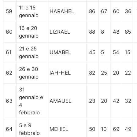
11 e 15
59
HARAHEL
86
67
60
36
gennaio
16 e 20
60
LIZRAEL
88
8
48
85
gennaio
21 e 25
61
UMABEL
45
5
54
15
gennaio
26 e 30
62
IAH-HEL
82
25
20
22
gennaio
31
gennaio e
63
AMAUEL
23
20
42
32
4
febbraio
5 e 9
64
MEHIEL
50
10
69
49
febbraio