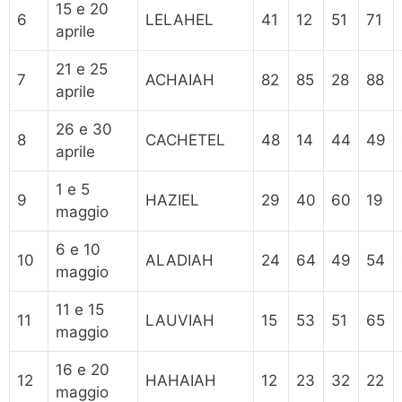
15 e 20
6
LELAHEL
41
12
51
71
aprile
21 e 25
7
ACHAIAH
82
85
28
88
aprile
26 e 30
8
CACHETEL
48
14
44
49
aprile
1 e 5
9
HAZIEL
29
40
60
19
maggio
6 e 10
10
ALADIAH
24
64
49
54
maggio
11 e 15
11
LAUVIAH
15
53
51
65
maggio
16 e 20
12
HAHAIAH
12
23
32
22
maggio