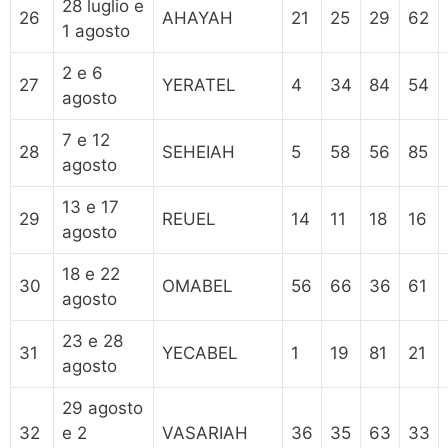
28 luglio e
26
AHAYAH
21
25
29
62
1 agosto
2 e 6
27
YERATEL
4
34
84
54
agosto
7 e 12
28
SEHEIAH
5
58
56
85
agosto
13 e 17
29
REUEL
14
11
18
16
agosto
18 e 22
30
OMABEL
56
66
36
61
agosto
23 e 28
31
YECABEL
1
19
81
21
agosto
29 agosto
32
e 2
VASARIAH
36
35
63
33