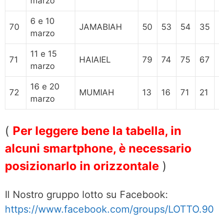
marzo
6 e 10
70
JAMABIAH
50
53
54
35
marzo
11 e 15
71
HAIAIEL
79
74
75
67
marzo
16 e 20
72
MUMIAH
13
16
71
21
marzo
(
Per leggere bene la tabella, in
alcuni smartphone, è necessario
posizionarlo in orizzontale
)
Il Nostro gruppo lotto su Facebook:
https://www.facebook.com/groups/LOTTO.90