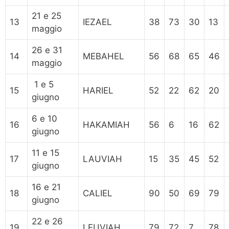
21 e 25
13
IEZAEL
38
73
30
13
maggio
26 e 31
14
MEBAHEL
56
68
65
46
maggio
1 e 5
15
HARIEL
52
22
62
20
giugno
6 e 10
16
HAKAMIAH
56
6
16
62
giugno
11 e 15
17
LAUVIAH
15
35
45
52
giugno
16 e 21
18
CALIEL
90
50
69
79
giugno
22 e 26
19
LEUVIAH
79
72
7
78