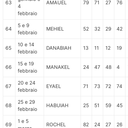
63
AMAUEL
79
71
27
76
4
febbraio
5 e 9
64
MEHIEL
52
32
29
42
febbraio
10 e 14
65
DANABIAH
13
11
12
19
febbraio
15 e 19
66
MANAKEL
24
47
48
4
febbraio
20 e 24
67
EYAEL
71
73
72
74
febbraio
25 e 29
68
HABUIAH
25
51
59
45
febbraio
1 e 5
69
ROCHEL
82
24
27
26