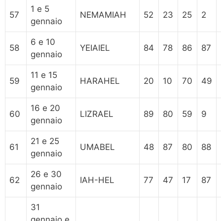
1 e 5
57
NEMAMIAH
52
23
25
2
gennaio
6 e 10
58
YEIAIEL
84
78
86
87
gennaio
11 e 15
59
HARAHEL
20
10
70
49
gennaio
16 e 20
60
LIZRAEL
89
80
59
9
gennaio
21 e 25
61
UMABEL
48
87
80
88
gennaio
26 e 30
62
IAH-HEL
77
47
17
87
gennaio
31
gennaio e