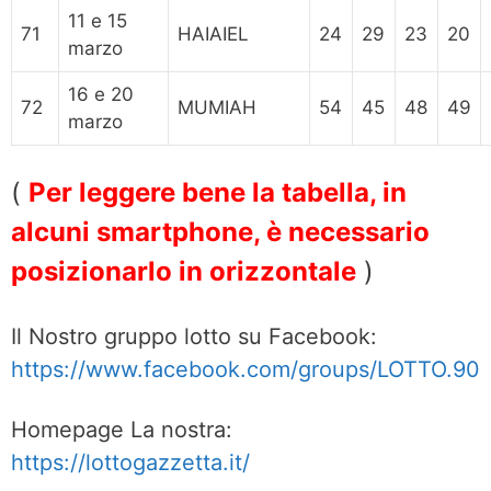
11 e 15
71
HAIAIEL
24
29
23
20
marzo
16 e 20
72
MUMIAH
54
45
48
49
marzo
(
Per leggere bene la tabella, in
alcuni smartphone, è necessario
posizionarlo in orizzontale
)
Il Nostro gruppo lotto su Facebook:
https://www.facebook.com/groups/LOTTO.90
Homepage La nostra:
https://lottogazzetta.it/