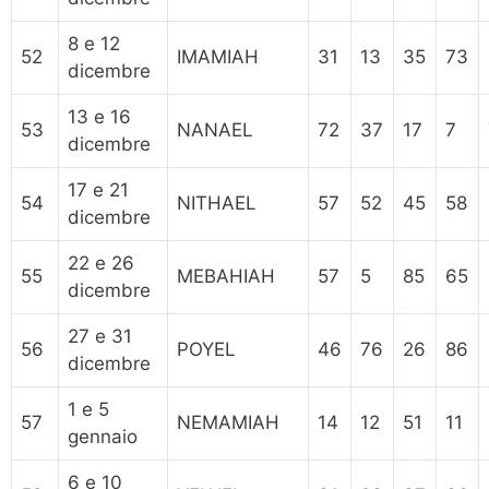
8 e 12
52
IMAMIAH
31
13
35
73
dicembre
13 e 16
53
NANAEL
72
37
17
7
dicembre
17 e 21
54
NITHAEL
57
52
45
58
dicembre
22 e 26
55
MEBAHIAH
57
5
85
65
dicembre
27 e 31
56
POYEL
46
76
26
86
dicembre
1 e 5
57
NEMAMIAH
14
12
51
11
gennaio
6 e 10