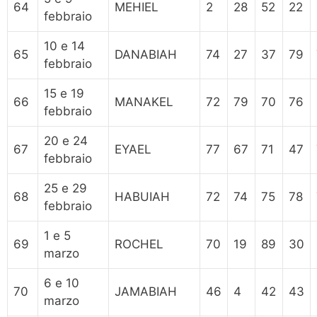
64
MEHIEL
2
28
52
22
febbraio
10 e 14
65
DANABIAH
74
27
37
79
febbraio
15 e 19
66
MANAKEL
72
79
70
76
febbraio
20 e 24
67
EYAEL
77
67
71
47
febbraio
25 e 29
68
HABUIAH
72
74
75
78
febbraio
1 e 5
69
ROCHEL
70
19
89
30
marzo
6 e 10
70
JAMABIAH
46
4
42
43
marzo