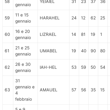
58
YEIAIEL
31
23
37
36
gennaio
11 e 15
59
HARAHEL
24
12
62
25
gennaio
16 e 20
60
LIZRAEL
14
81
19
1
gennaio
21 e 25
61
UMABEL
19
40
90
80
gennaio
26 e 30
62
IAH-HEL
53
59
50
54
gennaio
31
gennaio e
63
AMAUEL
57
56
35
15
4
febbraio
5 e 9