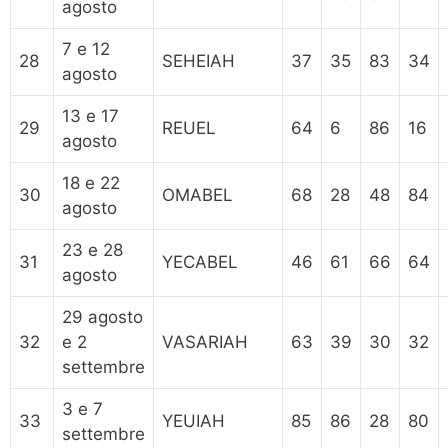
agosto
7 e 12
28
SEHEIAH
37
35
83
34
agosto
13 e 17
29
REUEL
64
6
86
16
agosto
18 e 22
30
OMABEL
68
28
48
84
agosto
23 e 28
31
YECABEL
46
61
66
64
agosto
29 agosto
32
e 2
VASARIAH
63
39
30
32
settembre
3 e 7
33
YEUIAH
85
86
28
80
settembre