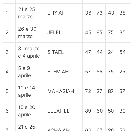
21 e 25
1
EHYIAH
36
73
43
38
marzo
26 e 30
2
JELEL
45
85
75
35
marzo
31 marzo
3
SITAEL
47
44
24
64
e 4 aprile
5 e 9
4
ELEMIAH
57
55
75
25
aprile
10 e 14
5
MAHASIAH
72
27
87
57
aprile
15 e 20
6
LELAHEL
89
60
50
39
aprile
21 e 25
7
ACHAIAH
66
67
26
56