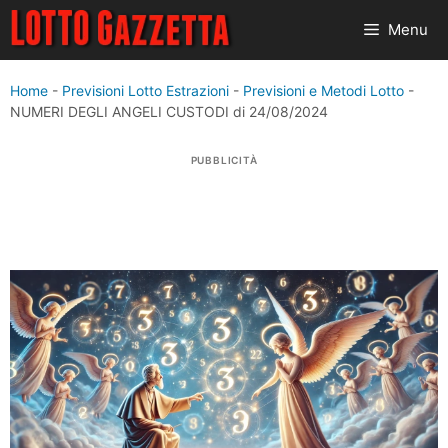
Vai
Menu
al
contenuto
Home
-
Previsioni Lotto Estrazioni
-
Previsioni e Metodi Lotto
-
NUMERI DEGLI ANGELI CUSTODI di 24/08/2024
PUBBLICITÀ