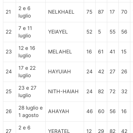
2 e 6
21
NELKHAEL
75
87
17
70
luglio
7 e 11
22
YEIAYEL
52
5
55
56
luglio
12 e 16
23
MELAHEL
16
61
41
15
luglio
17 e 22
24
HAYUIAH
24
42
27
26
luglio
23 e 27
25
NITH-HAIAH
24
82
72
32
luglio
28 luglio e
26
AHAYAH
46
60
56
16
1 agosto
2 e 6
27
YERATEL
12
29
82
42