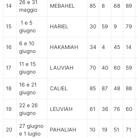
26 e 31
14
MEBAHEL
85
8
68
89
maggio
1 e 5
15
HARIEL
30
59
9
79
giugno
6 e 10
16
HAKAMIAH
34
4
45
14
giugno
11 e 15
17
LAUVIAH
70
40
60
59
giugno
16 e 21
18
CALIEL
85
87
48
88
giugno
22 e 26
19
LEUVIAH
61
36
76
60
giugno
27 giugno
20
PAHALIAH
10
19
51
71
e 1 luglio