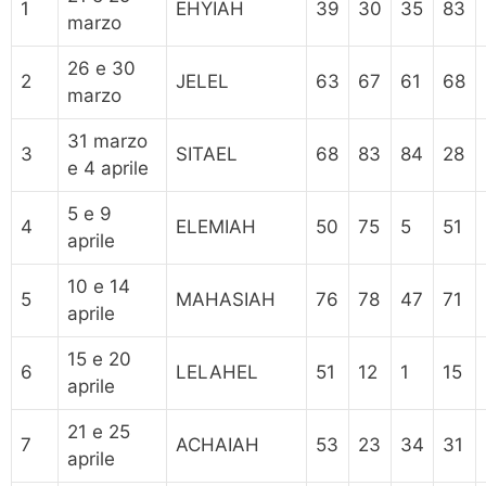
1
EHYIAH
39
30
35
83
marzo
26 e 30
2
JELEL
63
67
61
68
marzo
31 marzo
3
SITAEL
68
83
84
28
e 4 aprile
5 e 9
4
ELEMIAH
50
75
5
51
aprile
10 e 14
5
MAHASIAH
76
78
47
71
aprile
15 e 20
6
LELAHEL
51
12
1
15
aprile
21 e 25
7
ACHAIAH
53
23
34
31
aprile