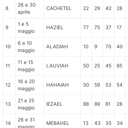
26 e 30
8
CACHETEL
22
29
42
28
aprile
1 e 5
9
HAZIEL
77
75
37
17
maggio
6 e 10
10
ALADIAH
10
9
70
40
maggio
11 e 15
11
LAUVIAH
50
25
45
85
maggio
16 e 20
12
HAHAIAH
50
59
53
54
maggio
21 e 25
13
IEZAEL
88
89
81
28
maggio
26 e 31
14
MEBAHEL
13
43
35
34
maggio