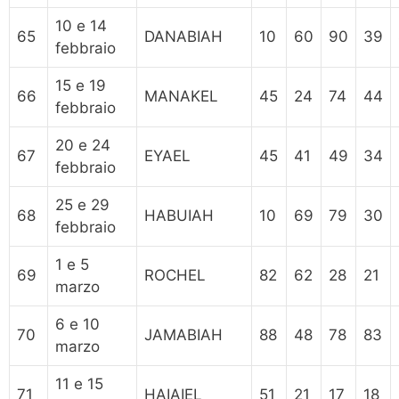
10 e 14
65
DANABIAH
10
60
90
39
febbraio
15 e 19
66
MANAKEL
45
24
74
44
febbraio
20 e 24
67
EYAEL
45
41
49
34
febbraio
25 e 29
68
HABUIAH
10
69
79
30
febbraio
1 e 5
69
ROCHEL
82
62
28
21
marzo
6 e 10
70
JAMABIAH
88
48
78
83
marzo
11 e 15
71
HAIAIEL
51
21
17
18