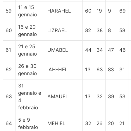
11 e 15
59
HARAHEL
60
19
9
69
gennaio
16 e 20
60
LIZRAEL
82
38
8
58
gennaio
21 e 25
61
UMABEL
44
34
47
46
gennaio
26 e 30
62
IAH-HEL
13
63
83
31
gennaio
31
gennaio e
63
AMAUEL
13
32
39
53
4
febbraio
5 e 9
64
MEHIEL
32
26
20
21
febbraio