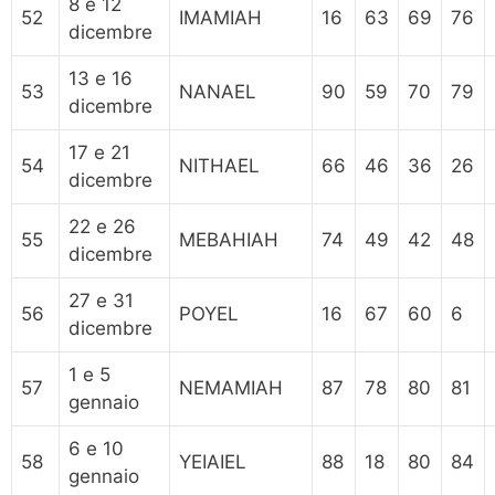
8 e 12
52
IMAMIAH
16
63
69
76
dicembre
13 e 16
53
NANAEL
90
59
70
79
dicembre
17 e 21
54
NITHAEL
66
46
36
26
dicembre
22 e 26
55
MEBAHIAH
74
49
42
48
dicembre
27 e 31
56
POYEL
16
67
60
6
dicembre
1 e 5
57
NEMAMIAH
87
78
80
81
gennaio
6 e 10
58
YEIAIEL
88
18
80
84
gennaio