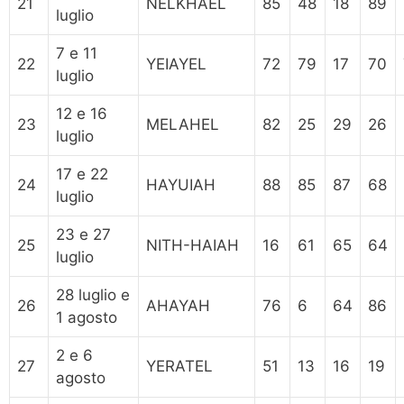
21
NELKHAEL
85
48
18
89
luglio
7 e 11
22
YEIAYEL
72
79
17
70
luglio
12 e 16
23
MELAHEL
82
25
29
26
luglio
17 e 22
24
HAYUIAH
88
85
87
68
luglio
23 e 27
25
NITH-HAIAH
16
61
65
64
luglio
28 luglio e
26
AHAYAH
76
6
64
86
1 agosto
2 e 6
27
YERATEL
51
13
16
19
agosto