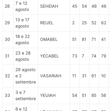
7 e 12
28
SEHEIAH
45
54
48
46
agosto
13 e 17
29
REUEL
2
25
52
62
agosto
18 e 22
30
OMABEL
51
81
71
41
agosto
23 e 28
31
YECABEL
73
7
74
79
agosto
29 agosto
32
e 2
VASARIAH
11
31
61
10
settembre
3 e 7
33
YEUIAH
54
51
85
56
settembre
8 e 12