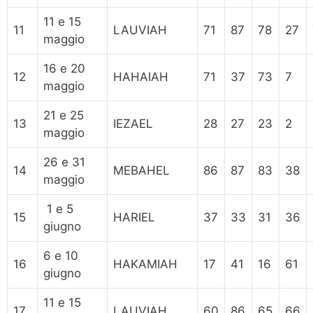
11 e 15
11
LAUVIAH
71
87
78
27
maggio
16 e 20
12
HAHAIAH
71
37
73
7
maggio
21 e 25
13
IEZAEL
28
27
23
2
maggio
26 e 31
14
MEBAHEL
86
87
83
38
maggio
1 e 5
15
HARIEL
37
33
31
36
giugno
6 e 10
16
HAKAMIAH
17
41
16
61
giugno
11 e 15
17
LAUVIAH
60
86
65
66