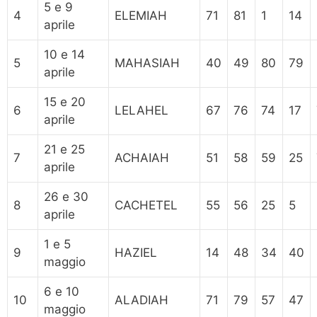
5 e 9
4
ELEMIAH
71
81
1
14
aprile
10 e 14
5
MAHASIAH
40
49
80
79
aprile
15 e 20
6
LELAHEL
67
76
74
17
aprile
21 e 25
7
ACHAIAH
51
58
59
25
aprile
26 e 30
8
CACHETEL
55
56
25
5
aprile
1 e 5
9
HAZIEL
14
48
34
40
maggio
6 e 10
10
ALADIAH
71
79
57
47
maggio