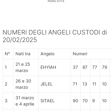
PUBBLICITÀ
NUMERI DEGLI ANGELI CUSTODI di
20/02/2025
N°
Nati tra
Angelo
Numeri
21 e 25
1
EHYIAH
37
87
77
79
marzo
26 e 30
2
JELEL
71
13
11
10
marzo
31 marzo
3
SITAEL
90
70
9
10
e 4 aprile