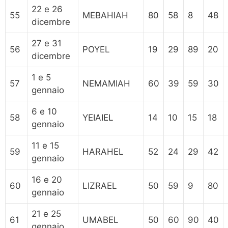
22 e 26
55
MEBAHIAH
80
58
8
48
dicembre
27 e 31
56
POYEL
19
29
89
20
dicembre
1 e 5
57
NEMAMIAH
60
39
59
30
gennaio
6 e 10
58
YEIAIEL
14
10
15
18
gennaio
11 e 15
59
HARAHEL
52
24
29
42
gennaio
16 e 20
60
LIZRAEL
50
59
9
80
gennaio
21 e 25
61
UMABEL
50
60
90
40
gennaio