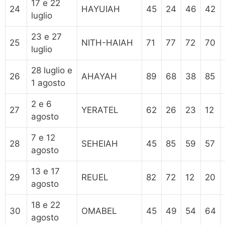
17 e 22
24
HAYUIAH
45
24
46
42
luglio
23 e 27
25
NITH-HAIAH
71
77
72
70
luglio
28 luglio e
26
AHAYAH
89
68
38
85
1 agosto
2 e 6
27
YERATEL
62
26
23
12
agosto
7 e 12
28
SEHEIAH
45
85
59
57
agosto
13 e 17
29
REUEL
82
72
12
20
agosto
18 e 22
30
OMABEL
45
49
54
64
agosto