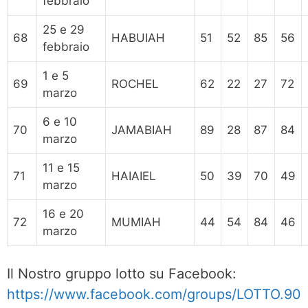
febbraio
25 e 29
68
HABUIAH
51
52
85
56
febbraio
1 e 5
69
ROCHEL
62
22
27
72
marzo
6 e 10
70
JAMABIAH
89
28
87
84
marzo
11 e 15
71
HAIAIEL
50
39
70
49
marzo
16 e 20
72
MUMIAH
44
54
84
46
marzo
Il Nostro gruppo lotto su Facebook:
https://www.facebook.com/groups/LOTTO.90