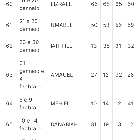
16 e 20
60
LIZRAEL
66
68
65
60
gennaio
21 e 25
61
UMABEL
50
53
56
59
gennaio
26 e 30
62
IAH-HEL
13
35
31
32
gennaio
31
gennaio e
63
AMAUEL
27
12
32
28
4
febbraio
5 e 9
64
MEHIEL
10
14
12
41
febbraio
10 e 14
65
DANABIAH
81
19
13
12
febbraio