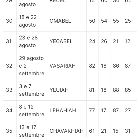
29
REUEL
16
60
36
62
agosto
18 e 22
30
OMABEL
50
54
55
25
agosto
23 e 28
31
YECABEL
24
26
21
12
agosto
29 agosto
32
e 2
VASARIAH
82
18
86
87
settembre
3 e 7
33
YEUIAH
81
18
88
85
settembre
8 e 12
34
LEHAHIAH
77
17
87
27
settembre
13 e 17
35
CHAVAKHIAH
61
21
15
31
settembre