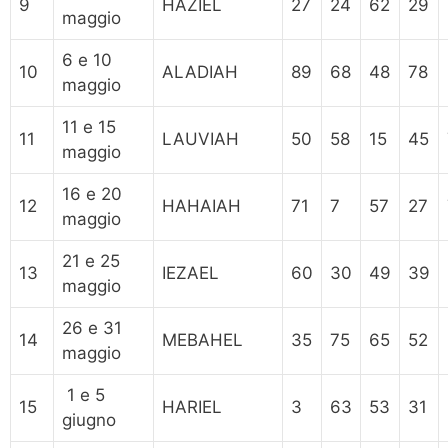
9
HAZIEL
27
24
62
29
maggio
6 e 10
10
ALADIAH
89
68
48
78
maggio
11 e 15
11
LAUVIAH
50
58
15
45
maggio
16 e 20
12
HAHAIAH
71
7
57
27
maggio
21 e 25
13
IEZAEL
60
30
49
39
maggio
26 e 31
14
MEBAHEL
35
75
65
52
maggio
1 e 5
15
HARIEL
3
63
53
31
giugno