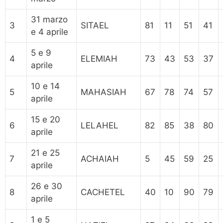
31 marzo
3
SITAEL
81
11
51
41
e 4 aprile
5 e 9
4
ELEMIAH
73
43
53
37
aprile
10 e 14
5
MAHASIAH
67
78
74
57
aprile
15 e 20
6
LELAHEL
82
85
38
80
aprile
21 e 25
7
ACHAIAH
5
45
59
25
aprile
26 e 30
8
CACHETEL
40
10
90
79
aprile
1 e 5