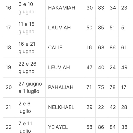
6 e 10
16
HAKAMIAH
30
83
34
23
giugno
11 e 15
17
LAUVIAH
50
85
51
5
giugno
16 e 21
18
CALIEL
16
68
86
61
giugno
22 e 26
19
LEUVIAH
47
40
24
49
giugno
27 giugno
20
PAHALIAH
71
75
78
17
e 1 luglio
2 e 6
21
NELKHAEL
29
22
42
28
luglio
7 e 11
22
YEIAYEL
58
86
84
38
luglio