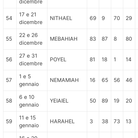
dicembre
17 e 21
54
NITHAEL
69
9
70
29
dicembre
22 e 26
55
MEBAHIAH
83
87
8
80
dicembre
27 e 31
56
POYEL
81
18
1
14
dicembre
1 e 5
57
NEMAMIAH
16
65
56
46
gennaio
6 e 10
58
YEIAIEL
50
89
19
20
gennaio
11 e 15
59
HARAHEL
3
38
73
13
gennaio