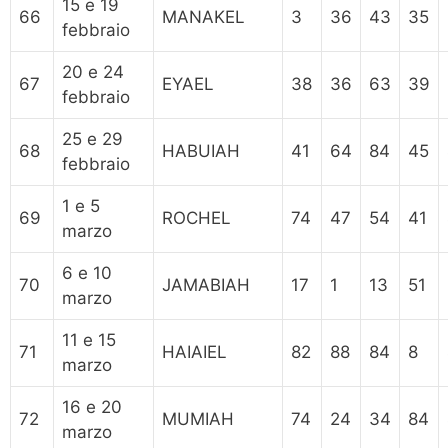
15 e 19
66
MANAKEL
3
36
43
35
febbraio
20 e 24
67
EYAEL
38
36
63
39
febbraio
25 e 29
68
HABUIAH
41
64
84
45
febbraio
1 e 5
69
ROCHEL
74
47
54
41
marzo
6 e 10
70
JAMABIAH
17
1
13
51
marzo
11 e 15
71
HAIAIEL
82
88
84
8
marzo
16 e 20
72
MUMIAH
74
24
34
84
marzo