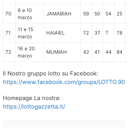
6 e 10
70
JAMABIAH
59
50
54
25
marzo
11 e 15
71
HAIAIEL
72
37
7
78
marzo
16 e 20
72
MUMIAH
42
41
44
84
marzo
Il Nostro gruppo lotto su Facebook:
https://www.facebook.com/groups/LOTTO.90
Homepage La nostra:
https://lottogazzetta.it/