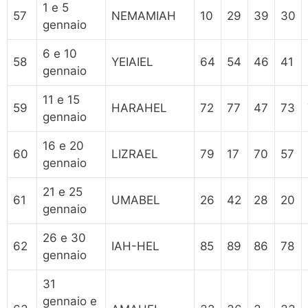
1 e 5
57
NEMAMIAH
10
29
39
30
gennaio
6 e 10
58
YEIAIEL
64
54
46
41
gennaio
11 e 15
59
HARAHEL
72
77
47
73
gennaio
16 e 20
60
LIZRAEL
79
17
70
57
gennaio
21 e 25
61
UMABEL
26
42
28
20
gennaio
26 e 30
62
IAH-HEL
85
89
86
78
gennaio
31
gennaio e