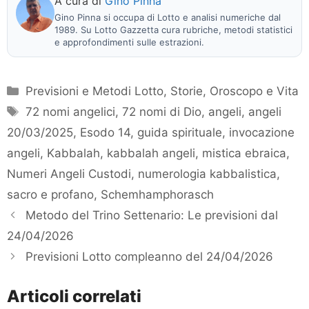
A cura di
Gino Pinna
Gino Pinna si occupa di Lotto e analisi numeriche dal
1989. Su Lotto Gazzetta cura rubriche, metodi statistici
e approfondimenti sulle estrazioni.
Categorie
Previsioni e Metodi Lotto
,
Storie, Oroscopo e Vita
Tag
72 nomi angelici
,
72 nomi di Dio
,
angeli
,
angeli
20/03/2025
,
Esodo 14
,
guida spirituale
,
invocazione
angeli
,
Kabbalah
,
kabbalah angeli
,
mistica ebraica
,
Numeri Angeli Custodi
,
numerologia kabbalistica
,
sacro e profano
,
Schemhamphorasch
Metodo del Trino Settenario: Le previsioni dal
24/04/2026
Previsioni Lotto compleanno del 24/04/2026
Articoli correlati