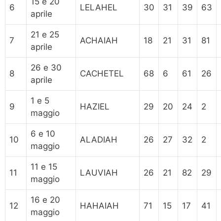
15 e 20
6
LELAHEL
30
31
39
63
aprile
21 e 25
7
ACHAIAH
18
21
31
81
aprile
26 e 30
8
CACHETEL
68
6
61
26
aprile
1 e 5
9
HAZIEL
29
20
24
2
maggio
6 e 10
10
ALADIAH
26
27
32
2
maggio
11 e 15
11
LAUVIAH
26
21
82
29
maggio
16 e 20
12
HAHAIAH
71
15
17
41
maggio