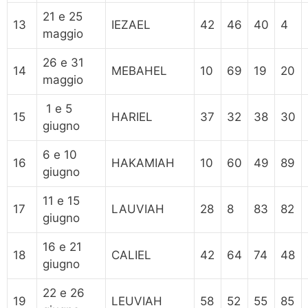
21 e 25
13
IEZAEL
42
46
40
4
maggio
26 e 31
14
MEBAHEL
10
69
19
20
maggio
1 e 5
15
HARIEL
37
32
38
30
giugno
6 e 10
16
HAKAMIAH
10
60
49
89
giugno
11 e 15
17
LAUVIAH
28
8
83
82
giugno
16 e 21
18
CALIEL
42
64
74
48
giugno
22 e 26
19
LEUVIAH
58
52
55
85