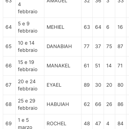
63
AMAUEL
32
36
3
33
4
febbraio
5 e 9
64
MEHIEL
63
64
6
16
febbraio
10 e 14
65
DANABIAH
77
37
75
87
febbraio
15 e 19
66
MANAKEL
61
51
14
71
febbraio
20 e 24
67
EYAEL
89
30
20
80
febbraio
25 e 29
68
HABUIAH
62
66
26
86
febbraio
1 e 5
69
ROCHEL
48
47
4
84
marzo