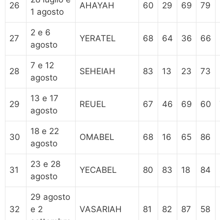
26
AHAYAH
60
29
69
79
1 agosto
2 e 6
27
YERATEL
68
64
36
66
agosto
7 e 12
28
SEHEIAH
83
13
23
73
agosto
13 e 17
29
REUEL
67
46
69
60
agosto
18 e 22
30
OMABEL
68
16
65
86
agosto
23 e 28
31
YECABEL
80
83
18
84
agosto
29 agosto
32
e 2
VASARIAH
81
82
87
58