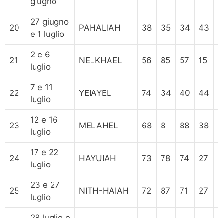
giugno
27 giugno
20
PAHALIAH
38
35
34
43
e 1 luglio
2 e 6
21
NELKHAEL
56
85
57
15
luglio
7 e 11
22
YEIAYEL
74
34
40
44
luglio
12 e 16
23
MELAHEL
68
8
88
38
luglio
17 e 22
24
HAYUIAH
73
78
74
27
luglio
23 e 27
25
NITH-HAIAH
72
87
71
27
luglio
28 luglio e