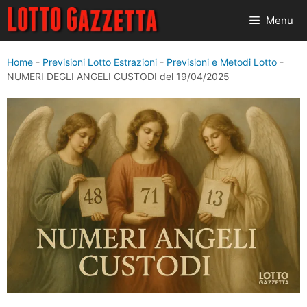
Vai
Menu
al
contenuto
Home
-
Previsioni Lotto Estrazioni
-
Previsioni e Metodi Lotto
-
NUMERI DEGLI ANGELI CUSTODI del 19/04/2025