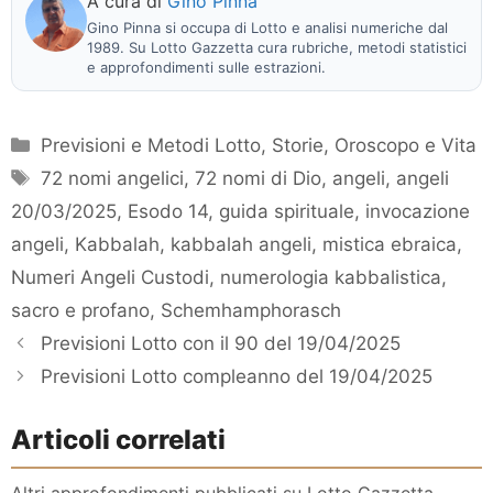
A cura di
Gino Pinna
Gino Pinna si occupa di Lotto e analisi numeriche dal
1989. Su Lotto Gazzetta cura rubriche, metodi statistici
e approfondimenti sulle estrazioni.
Categorie
Previsioni e Metodi Lotto
,
Storie, Oroscopo e Vita
Tag
72 nomi angelici
,
72 nomi di Dio
,
angeli
,
angeli
20/03/2025
,
Esodo 14
,
guida spirituale
,
invocazione
angeli
,
Kabbalah
,
kabbalah angeli
,
mistica ebraica
,
Numeri Angeli Custodi
,
numerologia kabbalistica
,
sacro e profano
,
Schemhamphorasch
Previsioni Lotto con il 90 del 19/04/2025
Previsioni Lotto compleanno del 19/04/2025
Articoli correlati