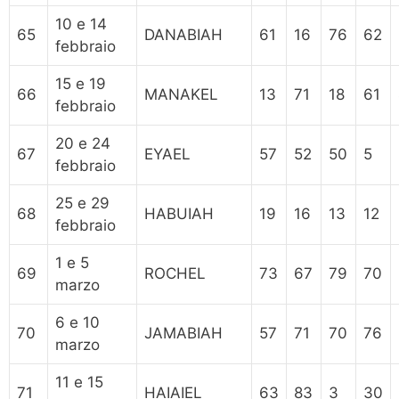
10 e 14
65
DANABIAH
61
16
76
62
febbraio
15 e 19
66
MANAKEL
13
71
18
61
febbraio
20 e 24
67
EYAEL
57
52
50
5
febbraio
25 e 29
68
HABUIAH
19
16
13
12
febbraio
1 e 5
69
ROCHEL
73
67
79
70
marzo
6 e 10
70
JAMABIAH
57
71
70
76
marzo
11 e 15
71
HAIAIEL
63
83
3
30