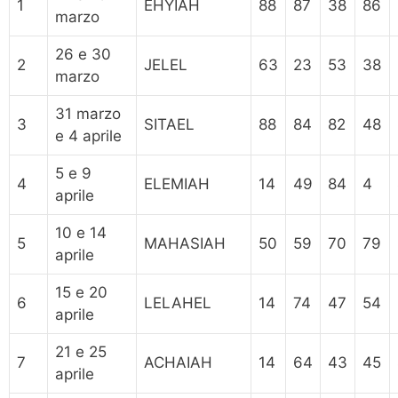
1
EHYIAH
88
87
38
86
marzo
26 e 30
2
JELEL
63
23
53
38
marzo
31 marzo
3
SITAEL
88
84
82
48
e 4 aprile
5 e 9
4
ELEMIAH
14
49
84
4
aprile
10 e 14
5
MAHASIAH
50
59
70
79
aprile
15 e 20
6
LELAHEL
14
74
47
54
aprile
21 e 25
7
ACHAIAH
14
64
43
45
aprile