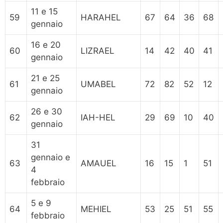
11 e 15
59
HARAHEL
67
64
36
68
gennaio
16 e 20
60
LIZRAEL
14
42
40
41
gennaio
21 e 25
61
UMABEL
72
82
52
12
gennaio
26 e 30
62
IAH-HEL
29
69
10
40
gennaio
31
gennaio e
63
AMAUEL
16
15
1
51
4
febbraio
5 e 9
64
MEHIEL
53
25
51
55
febbraio