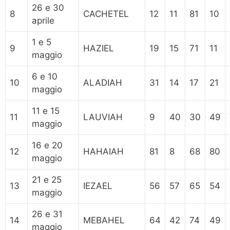
26 e 30
8
CACHETEL
12
11
81
10
aprile
1 e 5
9
HAZIEL
19
15
71
11
maggio
6 e 10
10
ALADIAH
31
14
17
21
maggio
11 e 15
11
LAUVIAH
9
40
30
49
maggio
16 e 20
12
HAHAIAH
81
8
68
80
maggio
21 e 25
13
IEZAEL
56
57
65
54
maggio
26 e 31
14
MEBAHEL
64
42
74
49
maggio