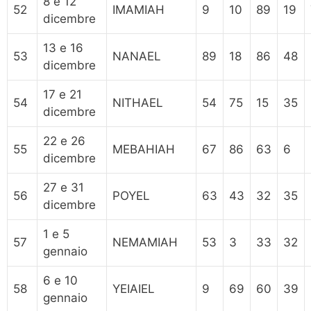
8 e 12
52
IMAMIAH
9
10
89
19
dicembre
13 e 16
53
NANAEL
89
18
86
48
dicembre
17 e 21
54
NITHAEL
54
75
15
35
dicembre
22 e 26
55
MEBAHIAH
67
86
63
6
dicembre
27 e 31
56
POYEL
63
43
32
35
dicembre
1 e 5
57
NEMAMIAH
53
3
33
32
gennaio
6 e 10
58
YEIAIEL
9
69
60
39
gennaio