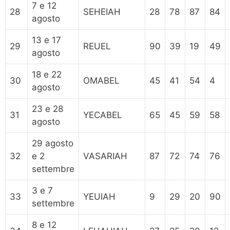
7 e 12
28
SEHEIAH
28
78
87
84
agosto
13 e 17
29
REUEL
90
39
19
49
agosto
18 e 22
30
OMABEL
45
41
54
4
agosto
23 e 28
31
YECABEL
65
45
59
58
agosto
29 agosto
32
e 2
VASARIAH
87
72
74
76
settembre
3 e 7
33
YEUIAH
9
29
20
90
settembre
8 e 12