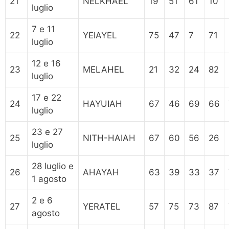
21
NELKHAEL
19
51
61
10
luglio
7 e 11
22
YEIAYEL
75
47
7
71
luglio
12 e 16
23
MELAHEL
21
32
24
82
luglio
17 e 22
24
HAYUIAH
67
46
69
66
luglio
23 e 27
25
NITH-HAIAH
67
60
56
26
luglio
28 luglio e
26
AHAYAH
63
39
33
37
1 agosto
2 e 6
27
YERATEL
57
75
73
87
agosto