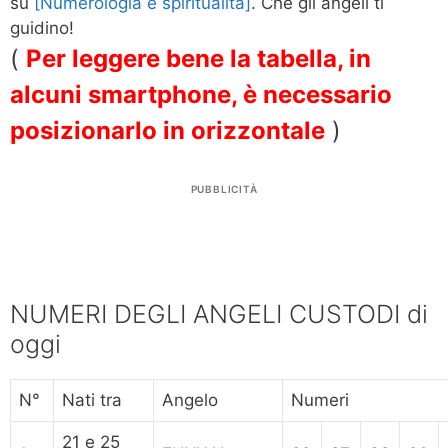
su
[Numerologia e spiritualità]
. Che gli angeli ti
guidino!
(
Per leggere bene la tabella, in
alcuni smartphone, è necessario
posizionarlo in orizzontale
)
PUBBLICITÀ
NUMERI DEGLI ANGELI CUSTODI di
oggi
N°
Nati tra
Angelo
Numeri
21 e 25