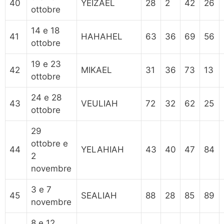
40
YEIZAEL
28
2
42
26
ottobre
14 e 18
41
HAHAHEL
63
36
69
56
ottobre
19 e 23
42
MIKAEL
31
36
73
13
ottobre
24 e 28
43
VEULIAH
72
32
62
25
ottobre
29
ottobre e
44
YELAHIAH
43
40
47
84
2
novembre
3 e 7
45
SEALIAH
88
28
85
89
novembre
8 e 12